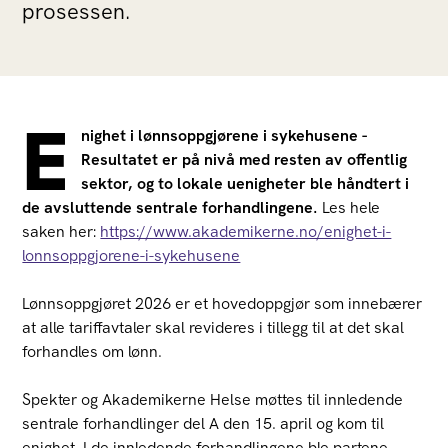
prosessen.
E
nighet i lønnsoppgjørene i sykehusene -
Resultatet er på nivå med resten av offentlig
sektor, og to lokale uenigheter ble håndtert i
de avsluttende sentrale forhandlingene.
Les hele
saken her:
https://www.akademikerne.no/enighet-i-
lonnsoppgjorene-i-sykehusene
Lønnsoppgjøret 2026 er et hovedoppgjør som innebærer
at alle tariffavtaler skal revideres i tillegg til at det skal
forhandles om lønn.
Spekter og Akademikerne Helse møttes til innledende
sentrale forhandlinger del A den 15. april og kom til
enighet. I de innledende forhandlingene ble partene