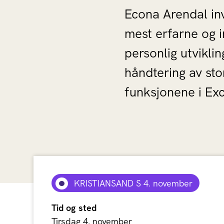
Econa Arendal inv
mest erfarne og 
personlig utvikl
håndtering av sto
funksjonene i Exc
KRISTIANSAND S 4. november
Tid og sted
Tirsdag 4. november