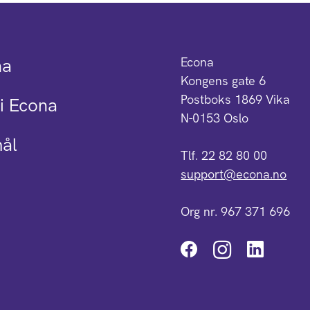
na
Econa
Kongens gate 6
Postboks 1869 Vika
i Econa
N-0153 Oslo
mål
Tlf. 22 82 80 00
support@econa.no
Org nr. 967 371 696
Instagra