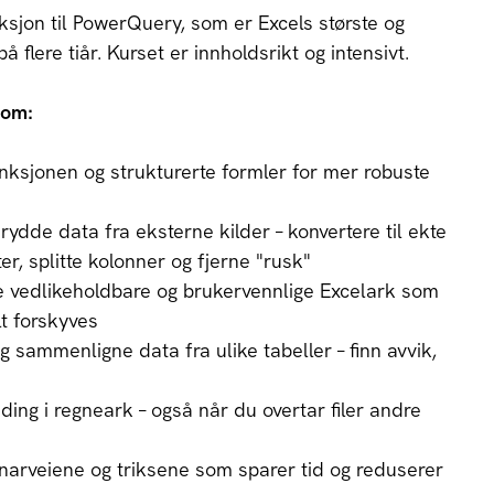
duksjon til PowerQuery, som er Excels største og
 flere tiår. Kurset er innholdsrikt og intensivt.
nom:
nksjonen og strukturerte formler for mer robuste
 rydde data fra eksterne kilder – konvertere til ekte
er, splitte kolonner og fjerne "rusk"
e vedlikeholdbare og brukervennlige Excelark som
lt forskyves
g sammenligne data fra ulike tabeller – finn avvik,
ydding i regneark – også når du overtar filer andre
narveiene og triksene som sparer tid og reduserer