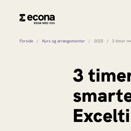
Forside
/
Kurs og arrangementer
/
2025
/
3 timer m
3 time
smarte
Excelt