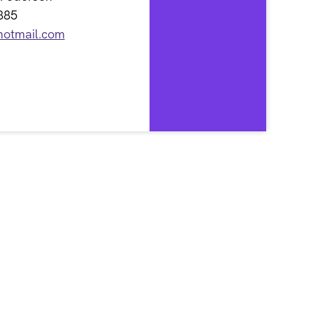
885
otmail.com