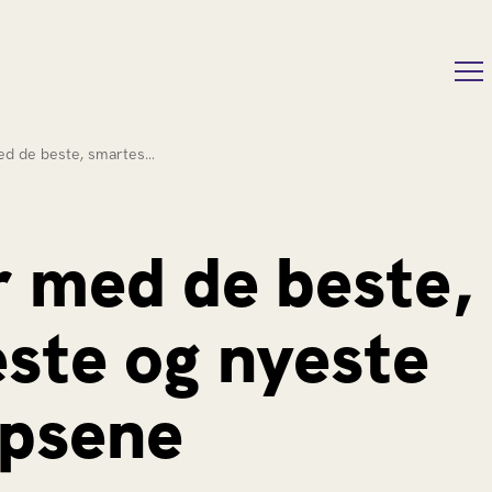
ed de beste, smartes…
r med de beste,
ste og nyeste
ipsene