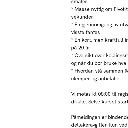
småfeil
* Masse nyttig om Pivot-t
sekunder
* En gjennomgang av utva
visste fantes
* En kort, men kraftfull 
på 20 år
* Oversikt over koblingsm
og når du bør bruke hva
* Hvordan slå sammen flere
ulemper og anbefalte
Vi møtes kl 08:00 til regi
drikke. Selve kurset star
Påmeldingen er bindende
deltakeravgiften kun ve