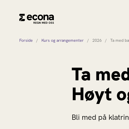
Forside
/
Kurs og arrangementer
/
2026
/
Ta med ba
Ta med
Høyt o
Bli med på klatrin