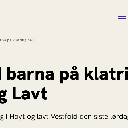
rna på klatring på H…
 barna på klatr
g Lavt
g i Høyt og lavt Vestfold den siste lørda