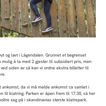
øyt og lavt i Lågendalen. Grunnet et begrenset
n mulig å ta med 2 gjester til subsidiert pris, men
ed siden av så kan vi ordne ekstra billetter til
re.
st ankomst, da vi må melde ankomst ca samlet i
n til klatring. Parken er åpen frem til 17.30, så her
ltre seg på i skandinavias største klatrepark.