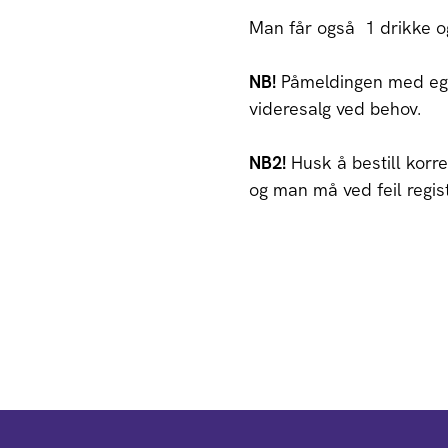
Man får også 1 drikke og
NB!
Påmeldingen med ege
videresalg ved behov.
NB2!
Husk å bestill korrek
og man må ved feil regist