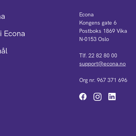
na
Econa
Kongens gate 6
Postboks 1869 Vika
i Econa
N-0153 Oslo
mål
Tlf. 22 82 80 00
support@econa.no
Org nr. 967 371 696
Instagra