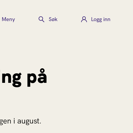
Meny
Søk
Logg inn
ing på
gen i august.