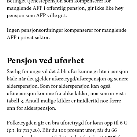
Betinget tjenestepensjon som kompenserer for
manglende AFP i offentlig pensjon, gir ikke like høy
pensjon som AFP ville gitt.
Ingen pensjonsordninger kompenserer for manglende
AFP i privat sektor.
Pensjon ved uførhet
Særlig for unge vil det å bli ufør kunne gi lite i pensjon
både når det gjelder uføretrygd/uførepensjon og senere
alderspensjon. Som for alderspensjon kan også
uførepensjon komme fra ulike kilder, noe som er vist i
tabell 3. Antall mulige kilder er imidlertid noe færre
enn for alderspensjon.
Folketrygden gir en bra uføretrygd for lønn opp til 6 G
(p.t. kr 711 720). Blir du 100 prosent ufør, får du 66