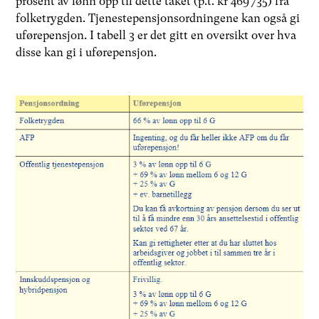
prosent av lønn opp til dette taket (p.t. kr 469 735) fra
folketrygden. Tjenestepensjonsordningene kan også gi
uførepensjon. I tabell 3 er det gitt en oversikt over hva
disse kan gi i uførepensjon.