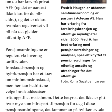
om du har krav på privat
AFP (og det er uansett
Fredrik Haugen er utdannet
samfunnsøkonom og er
ikke klart før du blir
partner i Actecan AS. Han
eldre), og det er uklart
har erfaring fra
hvordan regelverket vil
forsikringsbransjen og
bli når det gjelder
offentlige myndigheter
offentlig AFP.
siden 2000. Fredrik har
bred erfaring med
Pensjonsordningene er
pensjonsutredninger og -
analyser, spesielt knyttet til
regulert via lover og
pensjonsordninger for
tariffavtaler.
offentlig ansatte og
Innskuddspensjon og
utredninger for det
hybridpensjon har et krav
offentlige.
om minimumsinnskudd,
Foto: Ronja Sagstuen Larsen
men her kan bedriftene
velge innskuddssatser
fritt opp til et maksimum. Dette betyr at det ikke er gitt
hvor mye som blir spart til pensjon for deg i disse
pensjonsordningene, det kommer an på hvilken avtale