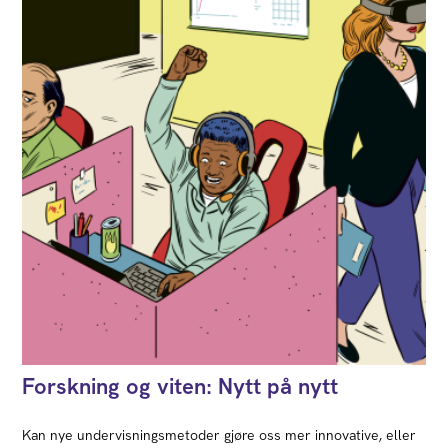
Forskning og viten: Nytt på nytt
Kan nye undervisnings­metoder gjøre oss mer innovative, eller