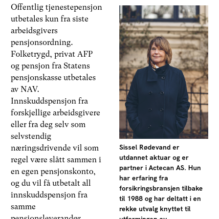
Offentlig tjenestepensjon
utbetales kun fra siste
arbeidsgivers
pensjonsordning.
Folketrygd, privat AFP
og pensjon fra Statens
pensjonskasse utbetales
av NAV.
Innskuddspensjon fra
forskjellige arbeidsgivere
eller fra deg selv som
selvstendig
Sissel Rødevand er
næringsdrivende vil som
utdannet aktuar og er
regel være slått sammen i
partner i Actecan AS. Hun
en egen pensjonskonto,
har erfaring fra
og du vil få utbetalt all
forsikringsbransjen tilbake
innskuddspensjon fra
til 1988 og har deltatt i en
samme
rekke utvalg knyttet til
pensjonsleverandør.
utformingen av