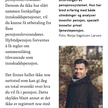
pensjonssystemet. Hun har
Dersom du ikke har slått
bred erfaring med både
sammen forskjellige
utredninger og analyser
innskuddspensjoner, vil
innenfor pensjon, spesielt
du kunne få utbetaling fra
innnefor privat
flere
tjenestepensjon.
pensjonsleverandører.
Foto: Ronja Sagstuen Larsen
Hybridpensjon forventes
å få regler om
sammenslåing
tilsvarende som
innskuddspensjon.
Det finnes heller ikke noe
nettsted som kan gi deg
en total oversikt over hva
du vil få i pensjon. Dette
skyldes blant annet at det
ikke er registrert noe sted