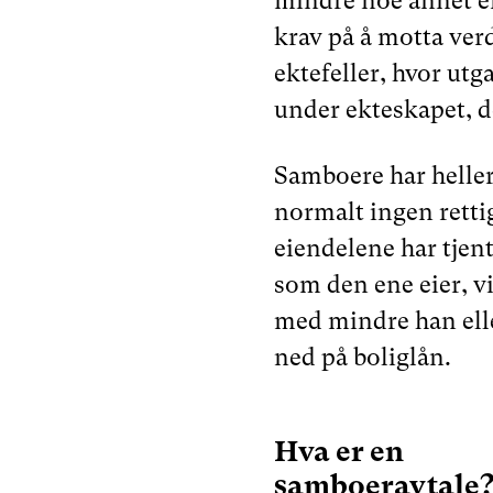
mindre noe annet er
krav på å motta verd
ektefeller, hvor utg
under ekteskapet, d
Samboere har heller
normalt ingen retti
eiendelene har tjent
som den ene eier, vi
med mindre han eller
ned på boliglån.
Hva er en
samboeravtale