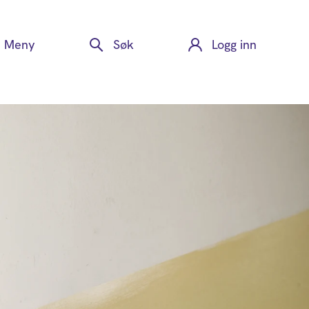
Meny
Søk
Logg inn