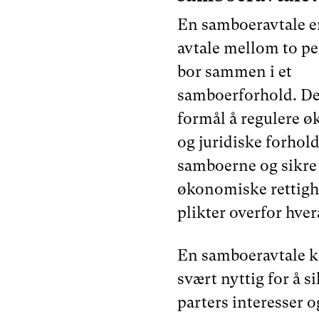
En samboeravtale er
avtale mellom to p
bor sammen i et
samboerforhold. D
formål å regulere 
og juridiske forhol
samboerne og sikre
økonomiske rettigh
plikter overfor hve
En samboeravtale k
svært nyttig for å s
parters interesser 