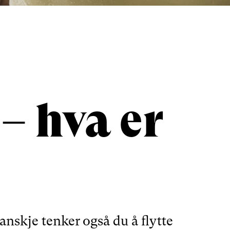
– hva er
anskje tenker også du å flytte