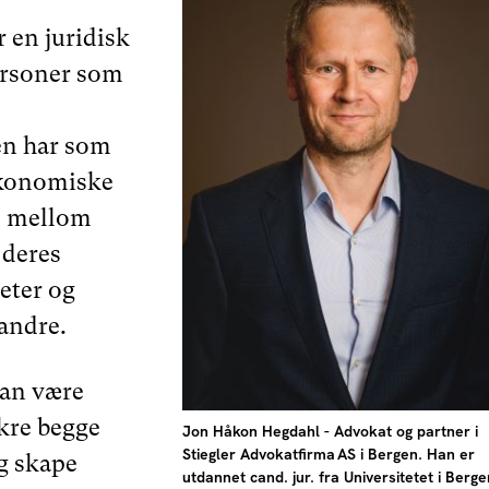
 en juridisk
ersoner som
en har som
økonomiske
d mellom
 deres
eter og
randre.
an være
ikre begge
Jon Håkon Hegdahl - Advokat og partner i
Stiegler Advokatfirma AS i Bergen. Han er
og skape
utdannet cand. jur. fra Universitetet i Berge