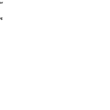
or
og