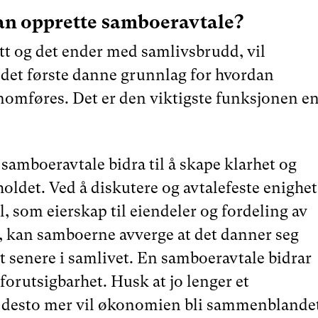
an opprette samboeravtale?
utt og det ender med samlivsbrudd, vil
det første danne grunnlag for hvordan
nomføres. Det er den viktigste funksjonen e
 samboeravtale bidra til å skape klarhet og
holdet. Ved å diskutere og avtalefeste enighet
, som eierskap til eiendeler og fordeling av
 kan samboerne avverge at det danner seg
t senere i samlivet. En samboeravtale bidrar
forutsigbarhet. Husk at jo lenger et
 desto mer vil økonomien bli sammenblandet