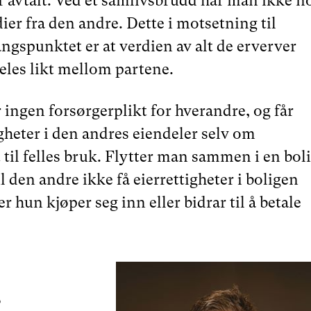
 avtalt. Ved et samlivsbrudd har man ikke n
ier fra den andre. Dette i motsetning til
angspunktet er at verdien av alt de erverver
eles likt mellom partene.
 ingen forsørgerplikt for hverandre, og får
gheter i den andres eiendeler selv om
 til felles bruk. Flytter man sammen i en bol
l den andre ikke få eierrettigheter i boligen
 hun kjøper seg inn eller bidrar til å betale
?