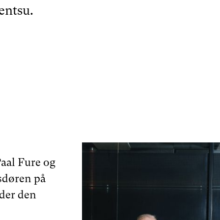
entsu.
Paal Fure og
ssdøren på
 der den