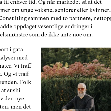
til enhver tid. Og når markedet så at det
e mer om unge voksne, seniorer eller kvinner.
 Consulting sammen med to partnere, nettop
hadde oppdaget vesentlige endringer i
elsmønstre som de ikke ante noe om.
ort i gata
nalyser med
ater. Vi traff
. Og vi traff
trenden. Folk
 at sushi
 av den nye
ten, men det