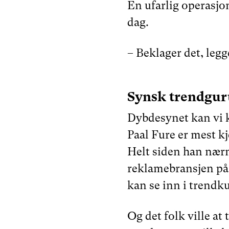
En ufarlig operasjo
dag.
– Beklager det, legge
Synsk trendgur
Dybdesynet kan vi k
Paal Fure er mest k
Helt siden han nær
reklamebransjen på 
kan se inn i trendku
Og det folk ville at