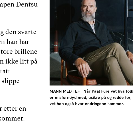
mpen Dentsu
g den svarte
en han har
tore brillene
 ikke litt på
tatt
 slippe
MANN MED TEFT Når Paal Fure vet hva fol
er misfornøyd med, usikre på og redde for,
vet han også hvor endringene kommer.
r etter en
 sommer.