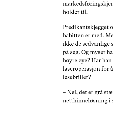
markedsføringskje
holder til.
Predikantskjegget o
habitten er med. M
ikke de sedvanlige s
på seg. Og myser han
høyre øye? Har han 
laseroperasjon for å
lesebriller?
– Nei, det er grå stæ
netthinneløsning i