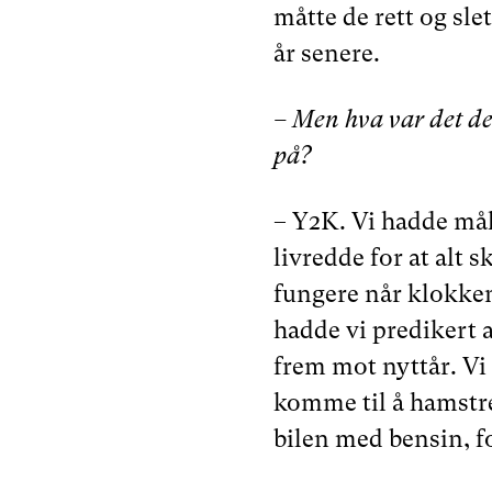
måtte de rett og slett
år senere.
– Men hva var det der
på?
– Y2K. Vi hadde målt
livredde for at alt sk
fungere når klokken
hadde vi predikert 
frem mot nyttår. Vi 
komme til å hamstre
bilen med bensin, f