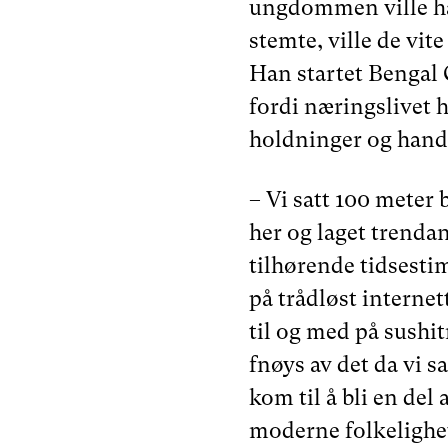
ungdommen ville ha 
stemte, ville de vit
Han startet Bengal
fordi næringslivet 
holdninger og hand
– Vi satt 100 meter b
her og laget trenda
tilhørende tidsestim
på trådløst internett
til og med på sushi
fnøys av det da vi sa
kom til å bli en del
moderne folkelighe