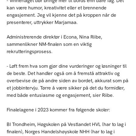
- Vinnerlaget bør bringe mer til bords enn bare fag. Det
kan være humor, kreativitet eller et brennende
engasjement. Jeg vil kjenne det på kroppen når de
presenterer, uttrykker Marjamaa.
Administrerende direktør i Econa, Nina Riibe,
sammenlikner NM-finalen som en viktig
rekrutteringsprosess.
- Løft frem hva som gjør dine vurderinger og løsninger til
de beste. Det handler også om å fremstå attraktiv og
overbevise de på andre siden av bordet, akkurat som på
et jobbintervju. Tørre å være sikker på det du formidler,
med både entusiasme og engasjement, sier Riibe.
Finalelagene i 2023 kommer fra følgende skoler:
BI Trondheim, Høgskolen på Vestlandet HVL (har to lag i
finalen), Norges Handelshøyskole NHH (har to lag i