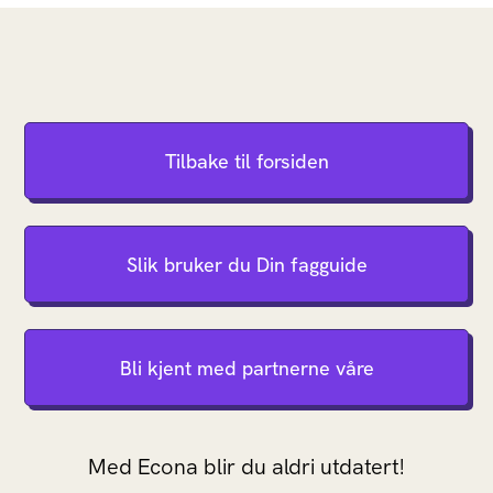
Tilbake til forsiden
Slik bruker du Din fagguide
Bli kjent med partnerne våre
Med Econa blir du aldri utdatert!