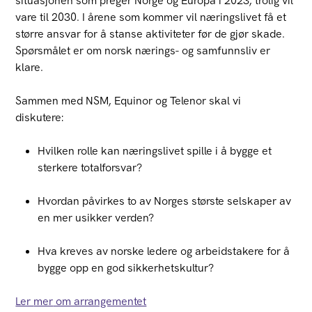
situasjonen som preger Norge og Europa i 2023, trolig vil
vare til 2030. I årene som kommer vil næringslivet få et
større ansvar for å stanse aktiviteter før de gjør skade.
Spørsmålet er om norsk nærings- og samfunnsliv er
klare.
Sammen med NSM,
Equinor
og Telenor skal vi
diskutere:
Hvilken rolle kan næringslivet spille i å bygge et
sterkere totalforsvar?
Hvordan påvirkes to av Norges største selskaper av
en mer usikker verden?
Hva kreves av norske ledere og arbeidstakere for å
bygge opp en god sikkerhetskultur?
Ler
mer
om arrangementet