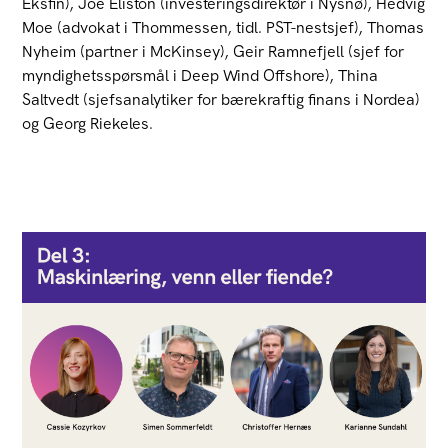
Eksfin), Joe Eliston (investeringsdirektør i Nysnø), Hedvig
Moe (advokat i Thommessen, tidl. PST-nestsjef), Thomas
Nyheim (partner i McKinsey), Geir Ramnefjell (sjef for
myndighetsspørsmål i Deep Wind Offshore), Thina
Saltvedt (sjefsanalytiker for bærekraftig finans i Nordea)
og Georg Riekeles.