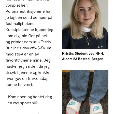
vorspiel her.
Koronarestriksjonene har
jo lagt en solid demper på
festmulighetene.
Kunstplakatene kjøper jeg
som digitale filer på nett
og printer dem ut. «Ferris
Bueller’s day off» («Skulk
Kristin: Student ved NHH.
med stil») er en av
Alder: 23 Bosted: Bergen
favorittfilmene mine. Jeg
husker jeg så den da jeg
lå syk hjemme og tenkte
hvor gøy en fraværsdag
kunne ha vært.
– Kom noen og hentet deg
i en rød sportsbil?