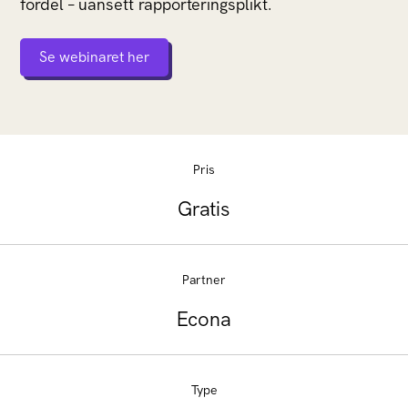
fordel – uansett rapporteringsplikt.
Se webinaret her
Pris
Gratis
Partner
Econa
Type