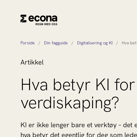
Forside
/
Din fagguide
/
Digitalisering og KI
/
Hva bet
Artikkel
Hva betyr KI for
verdiskaping?
KI er ikke lenger bare et verktøy – det e
hva betyr det egentlig for deg som lede