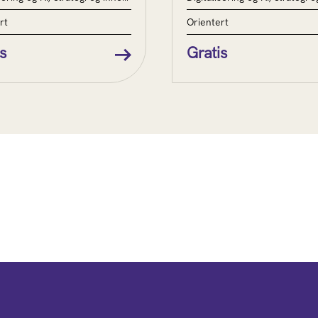
rt
Orientert
s
Gratis