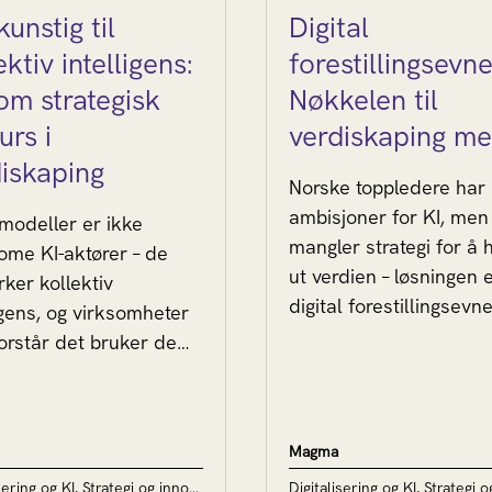
kunstig til
Digital
ektiv intelligens:
forestillingsevne
om strategisk
Nøkkelen til
urs i
verdiskaping me
iskaping
Norske toppledere har
ambisjoner for KI, men
modeller er ikke
mangler strategi for å 
ome KI-aktører – de
ut verdien – løsningen 
rker kollektiv
digital forestillingsevne
igens, og virksomheter
mer teknologi.
orstår det bruker dem
mer strategisk.
Magma
Digitalisering og KI, Strategi og innovasjon