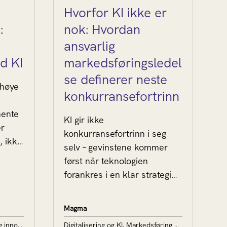
Hvorfor KI ikke er
:
nok: Hvordan
ansvarlig
d KI
markedsføringsledel
se definerer neste
 høye
konkurransefortrinn
hente
KI gir ikke
er
konkurransefortrinn i seg
, ikke
selv – gevinstene kommer
først når teknologien
forankres i en klar strategi
og en forretningsmodell som
forsterker differensiering
Magma
fremfor å undergrave den.
Digitalisering og KI, Strategi og innovasjon
Digitalisering og KI, Markedsføring og kommunikasjon