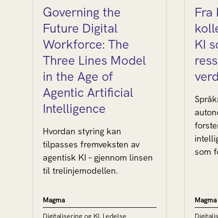
Governing the
Fra 
Future Digital
koll
Workforce: The
KI s
Three Lines Model
ress
in the Age of
verd
Agentic Artificial
Språk
Intelligence
auton
forste
Hvordan styring kan
intell
tilpasses fremveksten av
som f
agentisk KI – gjennom linsen
langt 
til trelinjemodellen.
Magma
Magma
Digitalisering og KI, Ledelse