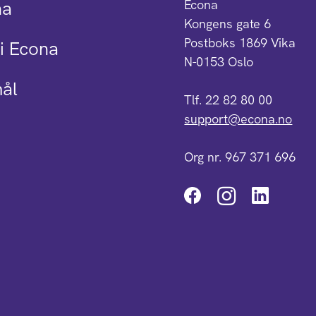
na
Econa
Kongens gate 6
Postboks 1869 Vika
i Econa
N-0153 Oslo
mål
Tlf. 22 82 80 00
support@econa.no
Org nr. 967 371 696
Instagra