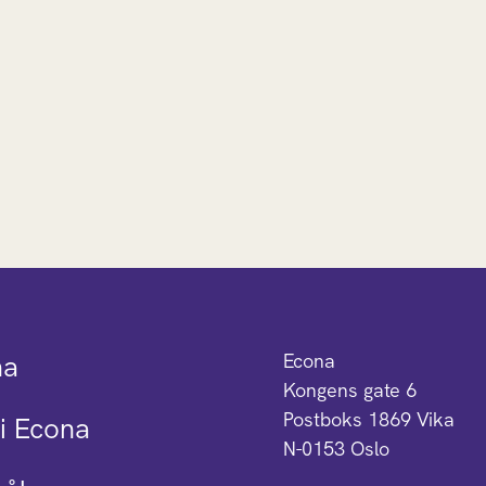
na
Econa
Kongens gate 6
Postboks 1869 Vika
i Econa
N-0153 Oslo