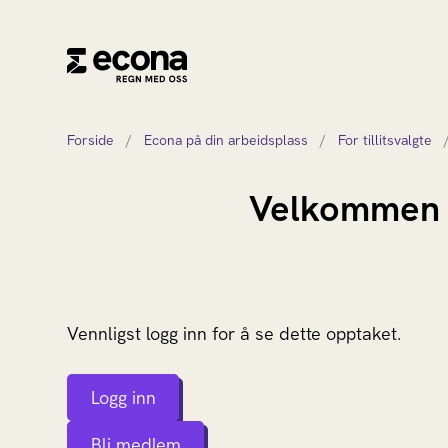
Forside
/
Econa på din arbeidsplass
/
For tillitsvalgte
Velkommen ti
Vennligst logg inn for å se dette opptaket.
Logg inn
Bli medlem