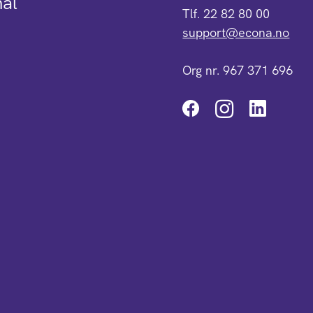
mål
Tlf. 22 82 80 00
support@econa.no
Org nr. 967 371 696
Instagra