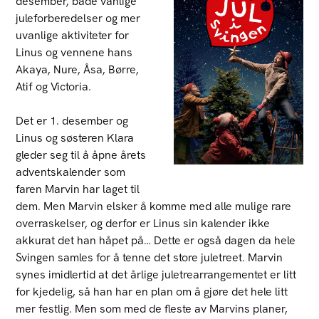
desember, både vanlige
juleforberedelser og mer
uvanlige aktiviteter for
Linus og vennene hans
Akaya, Nure, Åsa, Børre,
Atif og Victoria.
Det er 1. desember og
Linus og søsteren Klara
gleder seg til å åpne årets
adventskalender som
faren Marvin har laget til
dem. Men Marvin elsker å komme med alle mulige rare
overraskelser, og derfor er Linus sin kalender ikke
akkurat det han håpet på… Dette er også dagen da hele
Svingen samles for å tenne det store juletreet. Marvin
synes imidlertid at det årlige juletrearrangementet er litt
for kjedelig, så han har en plan om å gjøre det hele litt
mer festlig. Men som med de fleste av Marvins planer,