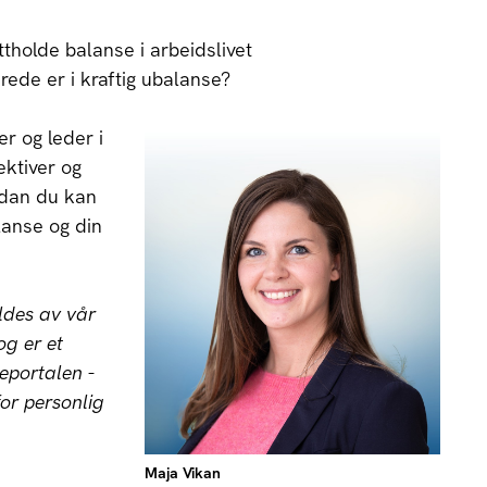
ettholde balanse i arbeidslivet
erede er i kraftig ubalanse?
r og leder i
ektiver og
rdan du kan
lanse og din
ldes av vår
g er et
eportalen -
for personlig
Maja Vikan