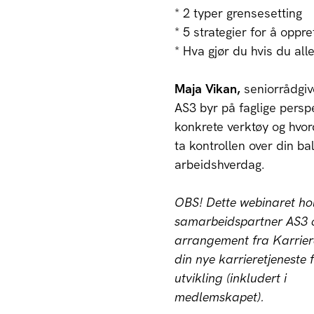
* 2 typer grensesetting
* 5 strategier for å oppr
* Hva gjør du hvis du all
Maja Vikan,
seniorrådgive
AS3 byr på faglige persp
konkrete verktøy og hvo
ta kontrollen over din ba
arbeidshverdag.
OBS! Dette webinaret ho
samarbeidspartner AS3 o
arrangement fra Karrier
din nye karrieretjeneste 
utvikling (inkludert i
medlemskapet).