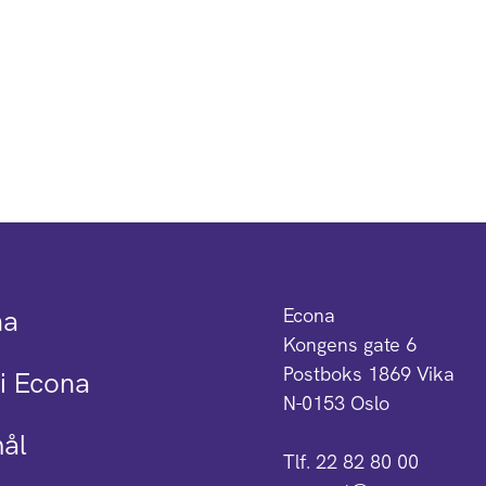
na
Econa
Kongens gate 6
Postboks 1869 Vika
i Econa
N-0153 Oslo
mål
Tlf. 22 82 80 00