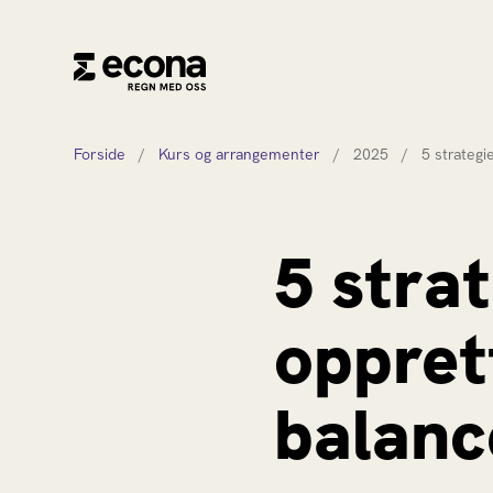
Forside
/
Kurs og arrangementer
/
2025
/
5 strategi
5 strat
oppret
balanc