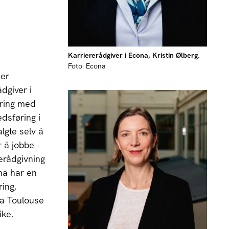
Karriererådgiver i Econa, Kristin Ølberg.
Foto: Econa
 er
dgiver i
aring med
dsføring i
lgte selv å
r å jobbe
erådgivning
ina har en
ing,
a Toulouse
ike.