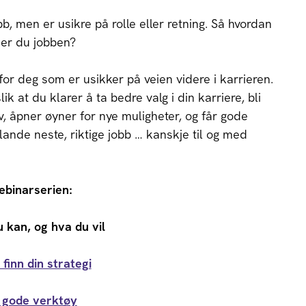
, men er usikre på rolle eller retning. Så hvordan
ner du jobben?
or deg som er usikker på veien videre i karrieren.
ik at du klarer å ta bedre valg i din karriere, bli
, åpner øyner for nye muligheter, og får gode
 lande neste, riktige jobb … kanskje til og med
ebinarserien:
u kan, og hva du vil
finn din strategi
 gode verktøy