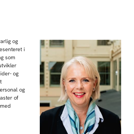
arlig og
esenteret i
ing som
tvikler
ider- og
t
ersonal og
aster of
 med