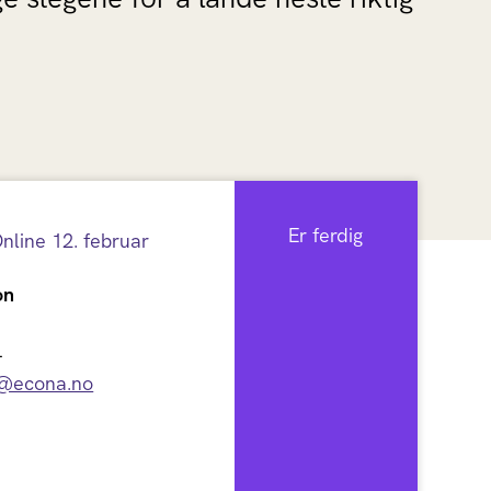
Er ferdig
nline 12. februar
on
e
4
e@econa.no