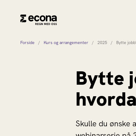
Forside
/
Kurs og arrangementer
/
2025
/
Bytte jobb
Bytte j
hvorda
Skulle du ønske a
webinarserie på 3