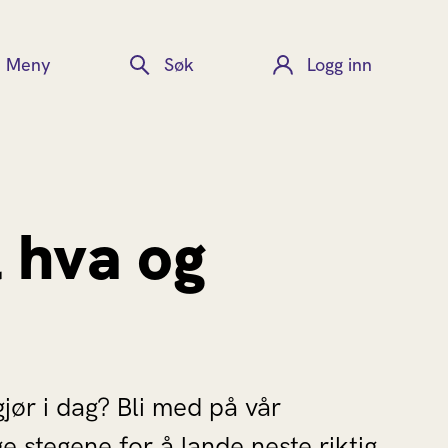
Meny
Søk
Logg inn
l hva og
jør i dag? Bli med på vår
e stegene for å lande neste riktig