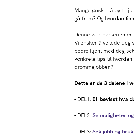
Mange ønsker å bytte jobb
gå frem? Og hvordan fin
Denne webinarserien er f
Vi ønsker å veilede deg sl
bedre kjent med deg selv
konkrete tips til hvordan
drømmejobben?
Dette er de 3 delene i w
- DEL1:
Bli bevisst hva d
- DEL2:
Se muligheter og 
- DEL3:
Søk jobb og bruk