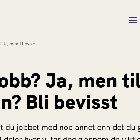
? Ja, men til hva o…
obb? Ja, men ti
n? Bli bevisst
t du jobbet med noe annet enn det du g
 deler hvor vi tar deg gjennom de viktig