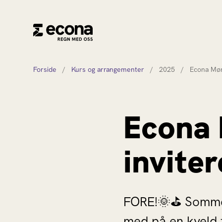
Forside
/
Kurs og arrangementer
/
2025
/
Econa Mør
Econa 
inviter
FORE!🌞⛳️ Sommere
med på en kveld f