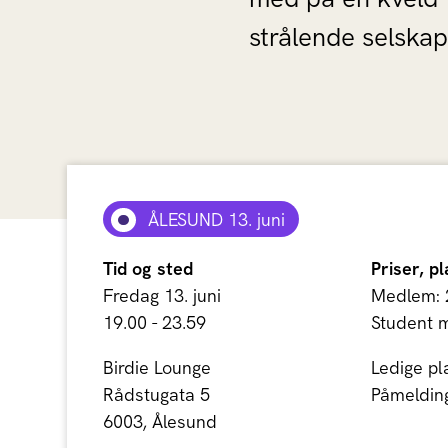
strålende selskap
ÅLESUND 13. juni
Tid og sted
Priser, p
Fredag 13. juni
Medlem: 
19.00 - 23.59
Student 
Birdie Lounge
Ledige pl
Rådstugata 5
Påmeldings
6003, Ålesund