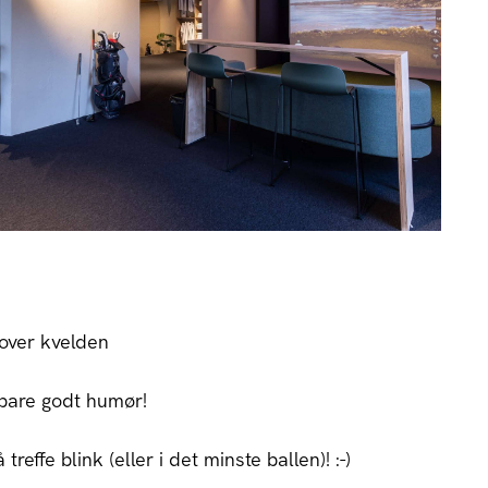
tover kvelden
 bare godt humør!
reffe blink (eller i det minste ballen)! :-)