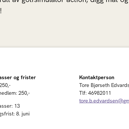
!
lasser og frister
Kontaktperson
250,-
Tore Bjørseth Edvard
medlem: 250,-
Tlf: 46982011
tore.b.edvardsen@gm
asser: 13
frist: 8. juni