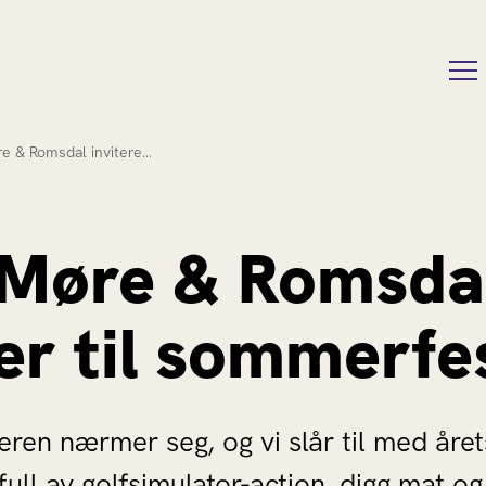
e & Romsdal invitere…
Møre & Romsda
er til sommerfes
n nærmer seg, og vi slår til med årets
ull av golfsimulator-action, digg mat og