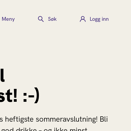
Meny
Søk
Logg inn
l
t! :-)
 heftigste sommeravslutning! Bli
 god drikke – og ikke minst,