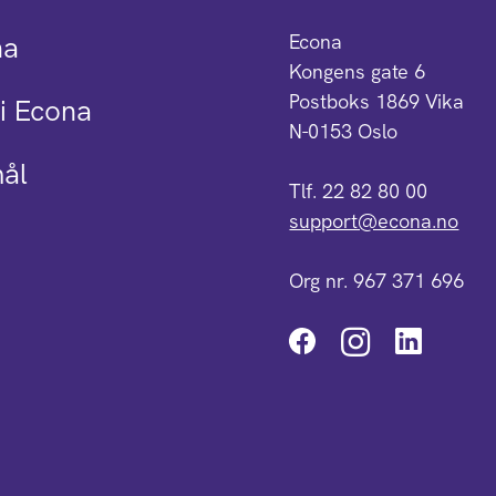
na
Econa
Kongens gate 6
Postboks 1869 Vika
i Econa
N-0153 Oslo
mål
Tlf. 22 82 80 00
support@econa.no
Org nr. 967 371 696
Instagra