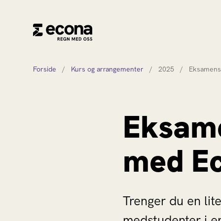
Forside
/
Kurs og arrangementer
/
2025
/
Eksamens
Eksame
med Ec
Trenger du en li
medstudenter i e