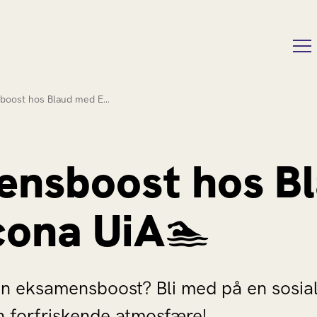
boost hos Blaud med E…
nsboost hos B
ona UiA🏊
ten eksamensboost? Bli med på en sos
n forfriskende atmosfære!