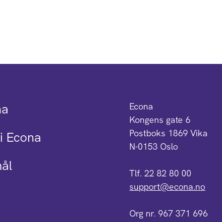
na
Econa
Kongens gate 6
Postboks 1869 Vika
i Econa
N-0153 Oslo
mål
Tlf. 22 82 80 00
support@econa.no
Org nr. 967 371 696