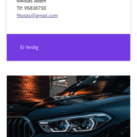
Nikolas Adam
Tlf: 95838730
9kolas@gmail.com
Er ferdig