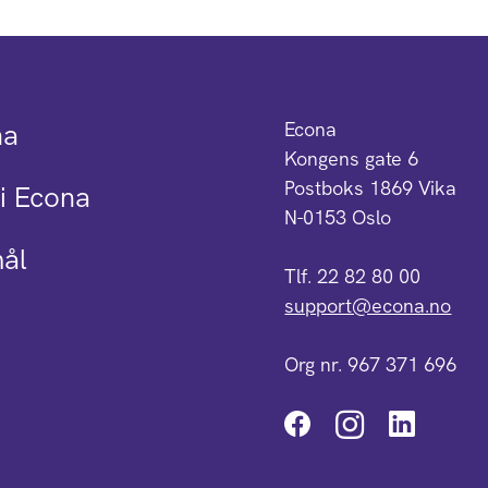
na
Econa
Kongens gate 6
Postboks 1869 Vika
i Econa
N-0153 Oslo
mål
Tlf. 22 82 80 00
support@econa.no
Org nr. 967 371 696
Instagra