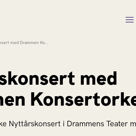
onsert med Drammen Ko…
skonsert med
en Konsertorke
rike Nyttårskonsert i Drammens Teater