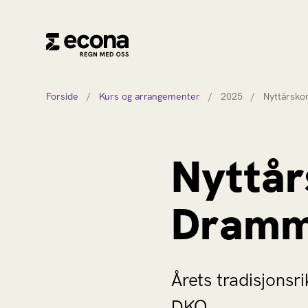
Forside
/
Kurs og arrangementer
/
2025
/
Nyttårsk
Nyttår
Dramm
Årets tradisjons
DKO