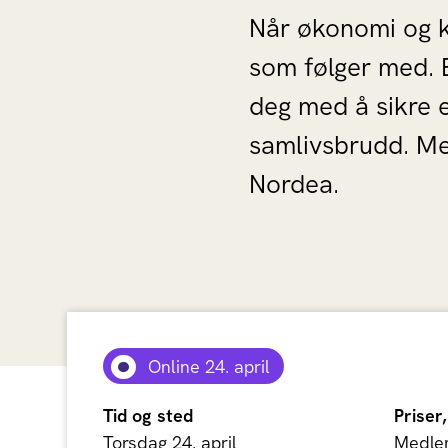
Når økonomi og kj
som følger med. E
deg med å sikre e
samlivsbrudd. Mel
Nordea.
Online 24. april
Tid og sted
Priser,
Torsdag 24. april
Medlem