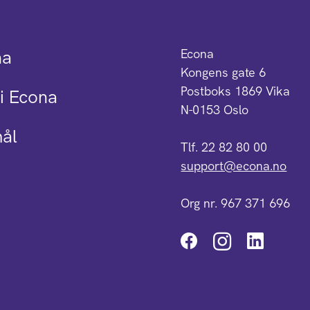
na
Econa
Kongens gate 6
Postboks 1869 Vika
i Econa
N-0153 Oslo
mål
Tlf. 22 82 80 00
support@econa.no
Org nr. 967 371 696
Instagra