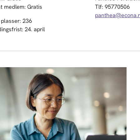
t medlem: Gratis
Tlf: 95770506
panthea@econa.
 plasser: 236
ngsfrist: 24. april