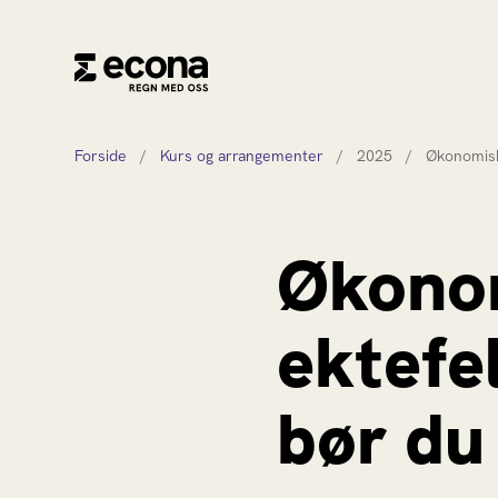
Forside
/
Kurs og arrangementer
/
2025
/
Økonomisk
Økonom
ektefe
bør du