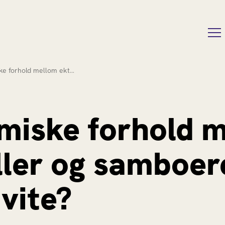
e forhold mellom ekt…
iske forhold 
ller og samboer
 vite?