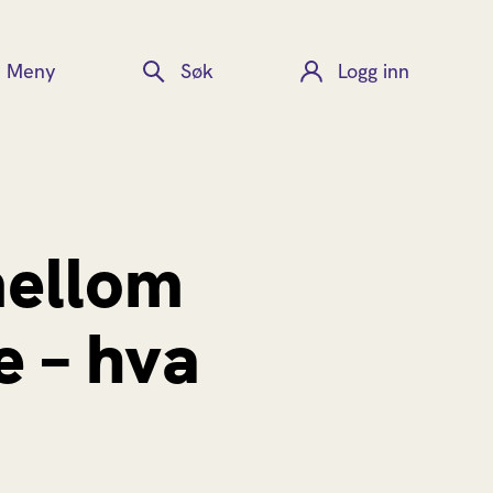
Meny
Søk
Logg inn
mellom
e – hva