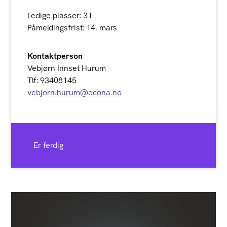
Ledige plasser: 31
Påmeldingsfrist: 14. mars
Kontaktperson
Vebjørn Innset Hurum
Tlf: 93408145
vebjorn.hurum@econa.no
Er ferdig