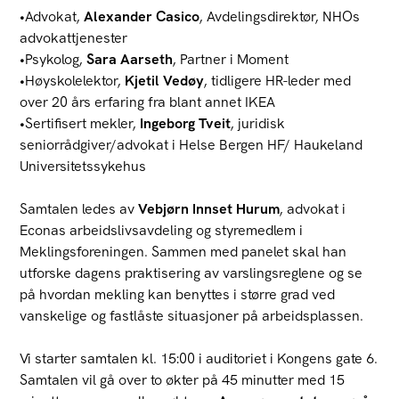
•Advokat,
Alexander Casico
, Avdelingsdirektør, NHOs
advokattjenester
•Psykolog,
Sara Aarseth
, Partner i Moment
•Høyskolelektor,
Kjetil Vedøy
,
tidligere HR-leder med
over 20 års erfaring fra blant annet IKEA
•
Sertifisert mekler,
Ingeborg Tveit
, juridisk
seniorrådgiver/advokat i Helse Bergen HF/ Haukeland
Universitetssykehus
Samtalen ledes av
Vebjørn Innset Hurum
, advokat i
Econas arbeidslivsavdeling og styremedlem i
Meklingsforeningen. Sammen med panelet skal han
utforske dagens praktisering av varslingsreglene og se
på hvordan mekling kan benyttes i større grad ved
vanskelige og fastlåste situasjoner på arbeidsplassen.
Vi starter samtalen kl. 15:00 i auditoriet i Kongens gate 6.
Samtalen vil gå over to økter på 45 minutter med 15