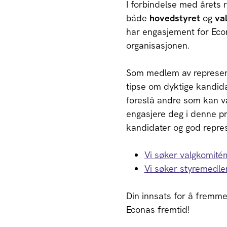
I forbindelse med årets 
både
hovedstyret
og
va
har engasjement for Econa
organisasjonen.
Som medlem av representa
tipse om dyktige kandida
foreslå andre som kan væ
engasjere deg i denne pro
kandidater og god repres
Vi søker valgkomit
Vi søker styremedl
Din innsats for å fremme
Econas fremtid!