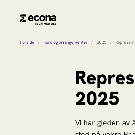
Forside
/
Kurs og arrangementer
/
2025
/
Represen
Repre
2025
Vi har gleden av 
sted på vakre Bri