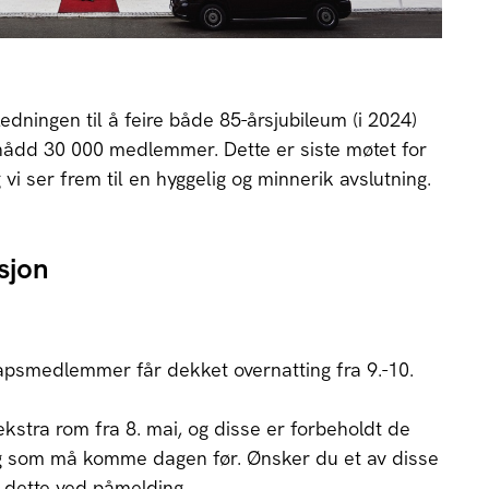
ledningen til å feire både 85-årsjubileum (i 2024)
ådd 30 000 medlemmer. Dette er siste møtet for
i ser frem til en hyggelig og minnerik avslutning.
sjon
apsmedlemmer får dekket overnatting fra 9.-10.
ekstra rom fra 8. mai, og disse er forbeholdt de
g som må komme dagen før. Ønsker du et av disse
 dette ved påmelding.