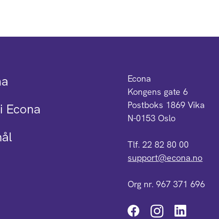
na
Econa
Kongens gate 6
Postboks 1869 Vika
i Econa
N-0153 Oslo
mål
Tlf. 22 82 80 00
support@econa.no
Org nr. 967 371 696
Instagra