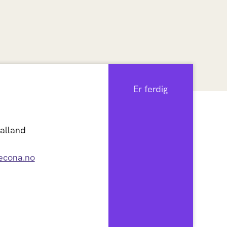
Er ferdig
Dalland
econa.no