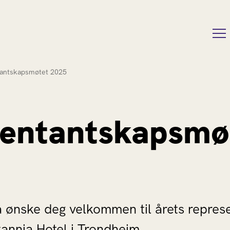
tantskapsmøtet 2025
sentantskapsmø
å ønske deg velkommen til årets repres
tannia Hotel i Trondheim.