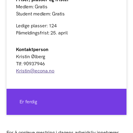
Medlem: Gratis
Student medlem: Gratis
Ledige plasser: 124
Påmeldingsfrist: 25. april
Kontaktperson
Kristin Ølberg
Tlf: 90937946
Kristin@econa.no
Er ferdig
For å oppleve mestring i dagens arbeidsliv innebærer