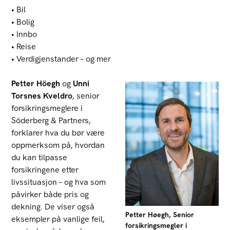
• Bil
• Bolig
• Innbo
• Reise
• Verdigjenstander – og mer
Petter Höegh
og
Unni
Torsnes Kveldro
, senior
forsikringsmeglere i
Söderberg & Partners,
forklarer hva du bør være
oppmerksom på, hvordan
du kan tilpasse
forsikringene etter
livssituasjon – og hva som
påvirker både pris og
dekning. De viser også
Petter Høegh, Senior
eksempler på vanlige feil,
forsikringsmegler i