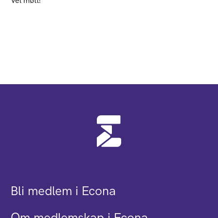
Vel møtt!
Bli medlem i Econa
Om medlemskap i Econa