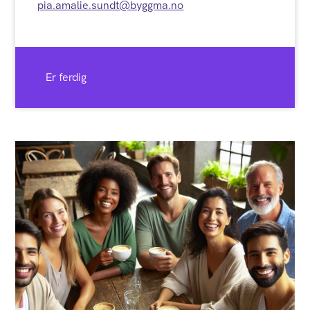
pia.amalie.sundt@byggma.no
Er ferdig