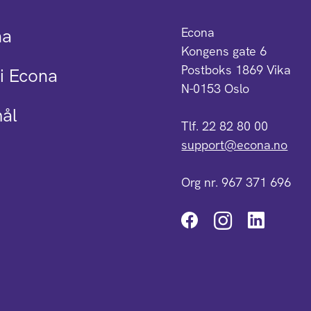
na
Econa
Kongens gate 6
Postboks 1869 Vika
i Econa
N-0153 Oslo
mål
Tlf. 22 82 80 00
support@econa.no
Org nr. 967 371 696
Instagra