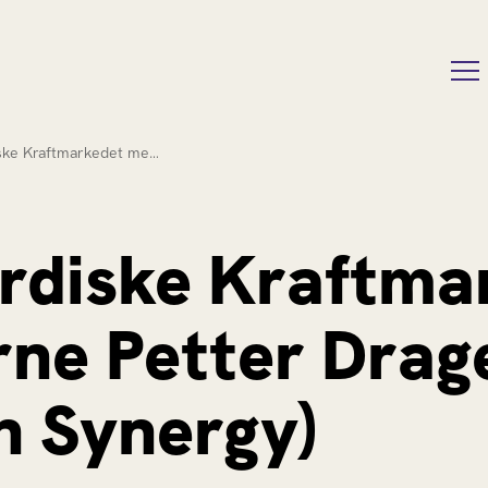
ske Kraftmarkedet me…
rdiske Kraftma
ne Petter Drag
n Synergy)