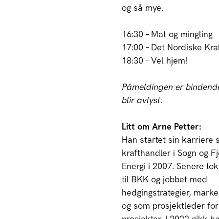
og så mye.
16:30 – Mat og mingling
17:00 – Det Nordiske Kr
18:30 – Vel hjem!
Påmeldingen er bindend
blir avlyst.
Litt om Arne Petter:
Han startet sin karriere
krafthandler i Sogn og F
Energi i 2007. Senere tok
til BKK og jobbet med
hedgingstrategier, mark
og som prosjektleder for 
prosjekter. I 2022 gikk ha