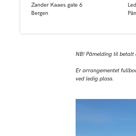
Zander Kaaes gate 6
Led
Bergen
Påm
NB! Påmelding til betal
Er arrangementet fullboo
ved ledig plass.