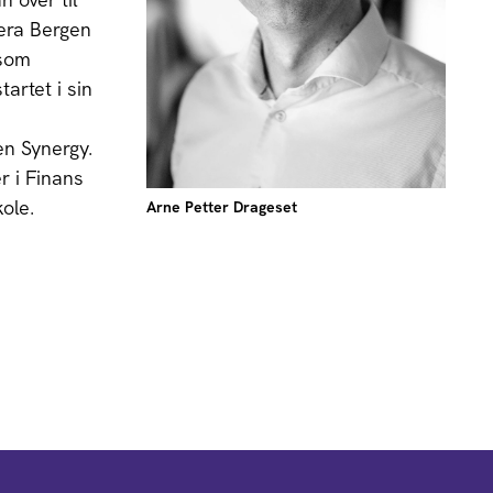
era Bergen
 som
tartet i sin
en Synergy.
r i Finans
ole.
Arne Petter Drageset