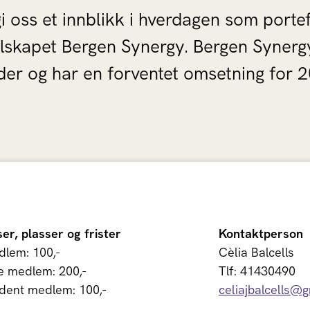
i oss et innblikk i hverdagen som portef
skapet Bergen Synergy. Bergen Synergy f
der og har en forventet omsetning for 2
ser, plasser og frister
Kontaktperson
lem: 100,-
Cèlia Balcells
e medlem: 200,-
Tlf: 41430490
dent medlem: 100,-
celiajbalcells@