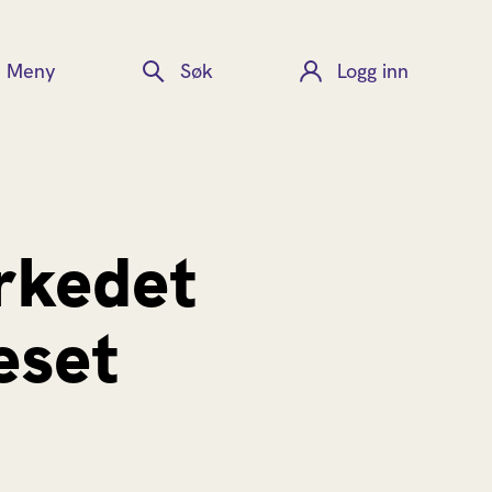
Meny
Søk
Logg inn
rkedet
eset