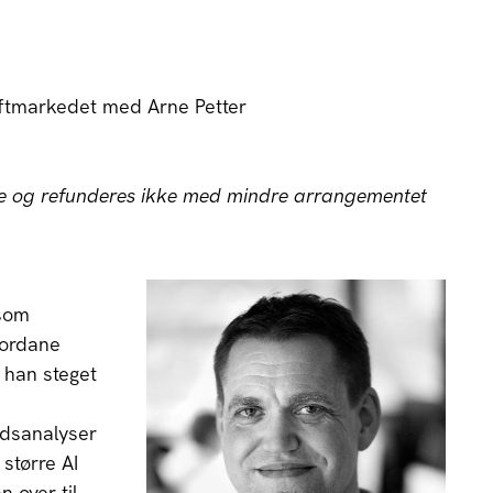
aftmarkedet med Arne Petter
e og refunderes ikke med mindre arrangementet
 som
jordane
 han steget
edsanalyser
større AI
n over til