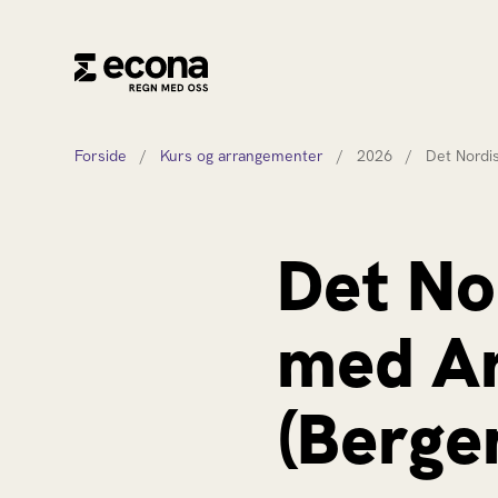
Forside
/
Kurs og arrangementer
/
2026
/
Det Nordi
Det No
med Ar
(Berge