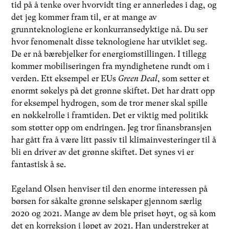
tid på å tenke over hvorvidt ting er annerledes i dag, og
det jeg kommer fram til, er at mange av
grunnteknologiene er konkurransedyktige nå. Du ser
hvor fenomenalt disse teknologiene har utviklet seg.
De er nå bærebjelker for energiomstillingen. I tillegg
kommer mobiliseringen fra myndighetene rundt om i
verden. Ett eksempel er EUs
Green Deal
, som setter et
enormt søkelys på det grønne skiftet. Det har dratt opp
for eksempel hydrogen, som de tror mener skal spille
en nøkkelrolle i framtiden. Det er viktig med politikk
som støtter opp om endringen. Jeg tror finansbransjen
har gått fra å være litt passiv til klimainvesteringer til å
bli en driver av det grønne skiftet. Det synes vi er
fantastisk å se.
Egeland Olsen henviser til den enorme interessen på
børsen for såkalte grønne selskaper gjennom særlig
2020 og 2021. Mange av dem ble priset høyt, og så kom
det en korreksjon i løpet av 2021. Han understreker at