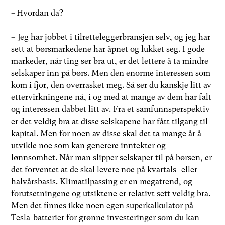
– Hvordan da?
– Jeg har jobbet i tilretteleggerbransjen selv, og jeg har
sett at børsmarkedene har åpnet og lukket seg. I gode
markeder, når ting ser bra ut, er det lettere å ta mindre
selskaper inn på børs. Men den enorme interessen som
kom i fjor, den overrasket meg. Så ser du kanskje litt av
ettervirkningene nå, i og med at mange av dem har falt
og interessen dabbet litt av. Fra et samfunnsperspektiv
er det veldig bra at disse selskapene har fått tilgang til
kapital. Men for noen av disse skal det ta mange år å
utvikle noe som kan generere inntekter og
lønnsomhet. Når man slipper selskaper til på børsen, er
det forventet at de skal levere noe på kvartals- eller
halvårsbasis. Klimatilpassing er en megatrend, og
forutsetningene og utsiktene er relativt sett veldig bra.
Men det finnes ikke noen egen superkalkulator på
Tesla-batterier for grønne investeringer som du kan