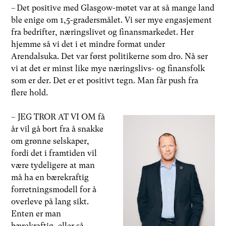
– Det positive med Glasgow-møtet var at så mange land
ble enige om 1,5-gradersmålet. Vi ser mye engasjement
fra bedrifter, næringslivet og finansmarkedet. Her
hjemme så vi det i et mindre format under
Arendalsuka. Det var først politikerne som dro. Nå ser
vi at det er minst like mye næringslivs- og finansfolk
som er der. Det er et positivt tegn. Man får push fra
flere hold.
– JEG TROR AT VI OM få
år vil gå bort fra å snakke
om grønne selskaper,
fordi det i framtiden vil
være tydeligere at man
må ha en bærekraftig
forretningsmodell for å
overleve på lang sikt.
Enten er man
bærekraftig, eller så