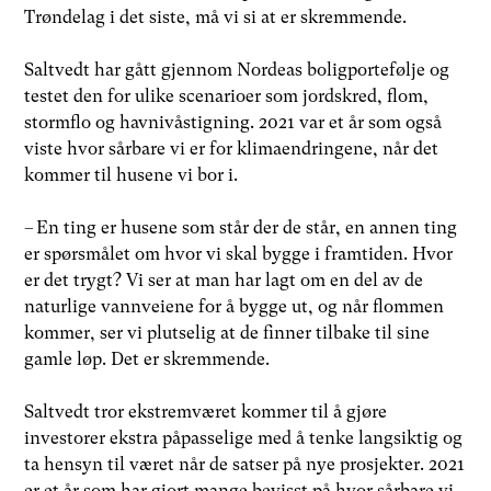
Trøndelag i det siste, må vi si at er skremmende.
Saltvedt har gått gjennom Nordeas boligportefølje og
testet den for ulike scenarioer som jordskred, flom,
stormflo og havnivåstigning. 2021 var et år som også
viste hvor sårbare vi er for klimaendringene, når det
kommer til husene vi bor i.
– En ting er husene som står der de står, en annen ting
er spørsmålet om hvor vi skal bygge i framtiden. Hvor
er det trygt? Vi ser at man har lagt om en del av de
naturlige vannveiene for å bygge ut, og når flommen
kommer, ser vi plutselig at de finner tilbake til sine
gamle løp. Det er skremmende.
Saltvedt tror ekstremværet kommer til å gjøre
investorer ekstra påpasselige med å tenke langsiktig og
ta hensyn til været når de satser på nye prosjekter. 2021
er et år som har gjort mange bevisst på hvor sårbare vi