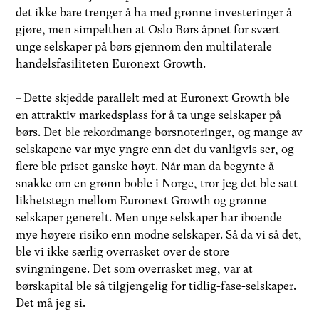
det ikke bare trenger å ha med grønne investeringer å
gjøre, men simpelthen at Oslo Børs åpnet for svært
unge selskaper på børs gjennom den multilaterale
handelsfasiliteten Euronext Growth.
– Dette skjedde parallelt med at Euronext Growth ble
en attraktiv markedsplass for å ta unge selskaper på
børs. Det ble rekordmange børsnoteringer, og mange av
selskapene var mye yngre enn det du vanligvis ser, og
flere ble priset ganske høyt. Når man da begynte å
snakke om en grønn boble i Norge, tror jeg det ble satt
likhetstegn mellom Euronext Growth og grønne
selskaper generelt. Men unge selskaper har iboende
mye høyere risiko enn modne selskaper. Så da vi så det,
ble vi ikke særlig overrasket over de store
svingningene. Det som overrasket meg, var at
børskapital ble så tilgjengelig for tidlig-fase-selskaper.
Det må jeg si.