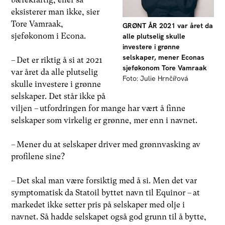
eksisterer man ikke, sier
Tore Vamraak,
GRØNT ÅR 2021 var året da
sjeføkonom i Econa.
alle plutselig skulle
investere i grønne
selskaper, mener Econas
– Det er riktig å si at 2021
sjeføkonom Tore Vamraak
var året da alle plutselig
Foto: Julie Hrnčířová
skulle investere i grønne
selskaper. Det står ikke på
viljen – utfordringen for mange har vært å finne
selskaper som virkelig er grønne, mer enn i navnet.
– Mener du at selskaper driver med grønnvasking av
profilene sine?
– Det skal man være forsiktig med å si. Men det var
symptomatisk da Statoil byttet navn til Equinor – at
markedet ikke setter pris på selskaper med olje i
navnet. Så hadde selskapet også god grunn til å bytte,