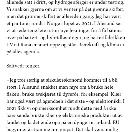
allerede satt i drift, og hydrogenferger er under testing.
Vi snakker gjerne om at vi venter på det grønne skiftet,
men det grønne skiftet er allerede i gang. Jeg har vært
et par turer rundt i Norge i løpet av 2021. I Ålesund ser
vi at rederiene leter etter nye løsninger for å få båtene
over på batteri- og hybridløsninger, og batterifabrikken
i Mo i Rana er snart oppe og står. Bærekraft og klima er
på alles agenda.
Saltvedt tenker.
– Jeg tror særlig at sirkulærøkonomi kommer til å bli
stort. I Ålesund snakket man mye om å bruke hele
fisken, bruke avskjæret til dyrefôr, for eksempel. Klær
har også vært på agendaen i det siste – og elektronikk. I
2021 fikk vi oppmerksomhet rundt dette med å ikke
bare sende brukte klær og elektroniske produkter ut av
landet og la det ende opp på en dynge i et u-land. EU
begynner å stramme inn grepet. Det skal være mulig –