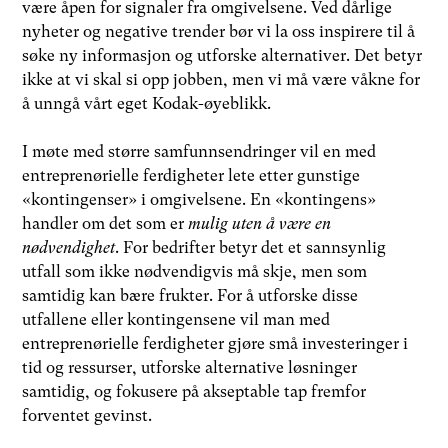
være åpen for signaler fra omgivelsene. Ved dårlige
nyheter og negative trender bør vi la oss inspirere til å
søke ny informasjon og utforske alternativer. Det betyr
ikke at vi skal si opp jobben, men vi må være våkne for
å unngå vårt eget Kodak-øyeblikk.
I møte med større samfunnsendringer vil en med
entreprenørielle ferdigheter lete etter gunstige
«kontingenser» i omgivelsene. En «kontingens»
handler om det som er
mulig uten å være en
nødvendighet
. For bedrifter betyr det et sannsynlig
utfall som ikke nødvendigvis må skje, men som
samtidig kan bære frukter. For å utforske disse
utfallene eller kontingensene vil man med
entreprenørielle ferdigheter gjøre små investeringer i
tid og ressurser, utforske alternative løsninger
samtidig, og fokusere på akseptable tap fremfor
forventet gevinst.