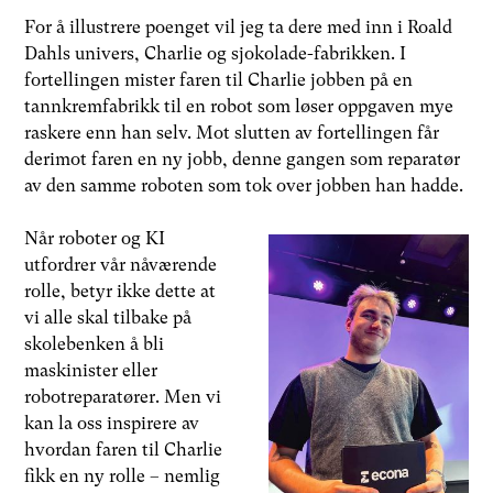
For å illustrere poenget vil jeg ta dere med inn i Roald
Dahls univers, Charlie og sjokolade-fabrikken. I
fortellingen mister faren til Charlie jobben på en
tannkremfabrikk til en robot som løser oppgaven mye
raskere enn han selv. Mot slutten av fortellingen får
derimot faren en ny jobb, denne gangen som reparatør
av den samme roboten som tok over jobben han hadde.
Når roboter og KI
utfordrer vår nåværende
rolle, betyr ikke dette at
vi alle skal tilbake på
skolebenken å bli
maskinister eller
robotreparatører. Men vi
kan la oss inspirere av
hvordan faren til Charlie
fikk en ny rolle – nemlig