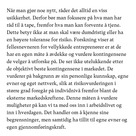
Når man gjør noe nytt, råder det alltid en viss
usikkerhet. Derfor bør man fokusere på hva man har
råd til å tape, fremfor hva man kan forvente å tjene.
Dette betyr ikke at man skal være dumdristig eller ha
en høyere toleranse for risiko. Forskning viser at
fellesnevneren for vellykkede entreprenører er at de
har en egen måte å avdekke og vurdere kontingensene
de velger å utforske på. De ser ikke utelukkende etter
de objektivt beste kontingensene i markedet. De
vurderer på bakgrunn av sin personlige kunnskap, egne
evner og eget nettverk, slik at risikovurderingen i
større grad foregår på individnivå fremfor blant de
eksterne markedskreftene. Denne måten å vurdere
muligheter på kan vi ta med oss inn i arbeidslivet og
inn i hverdagen. Det handler om å kjenne sine
begrensninger, men samtidig ha tillit til egne evner og
egen gjennomføringskraft.