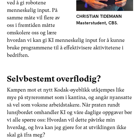
ved å gi robotene
menneskelig input. På
CHRISTIAN TIDEMANN
samme måte vil flere av
Masterstudent, CBS.
oss i fremtiden måtte
omskolere oss og lære
hvordan vi kan gi KI menneskelig input for å kunne
bruke programmene til å effektivisere aktivitetene i
bedriften.
Selvbestemt overflødig?
Kampen mot et nytt Kodak-øyeblikk utkjempes like
mye på styrerommet som i kantina, og angår nyansatte
så vel som voksne arbeidstakere. Når praten rundt
lunsjbordet omhandler KI og våre daglige oppgaver bør
vi alle spørre oss: Hvordan vil dette påvirke min
hverdag, og hva kan jeg gjøre for at utviklingen ikke
skal gå ifra meg?