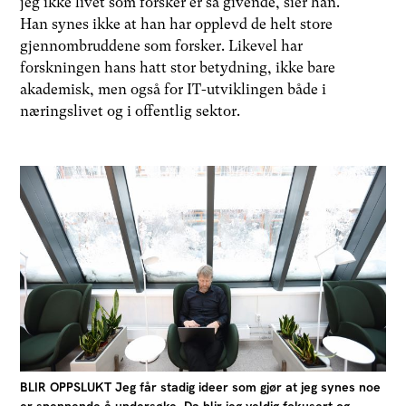
jeg ikke livet som forsker er så givende, sier han.
Han synes ikke at han har opplevd de helt store
gjennombruddene som forsker. Likevel har
forskningen hans hatt stor betydning, ikke bare
akademisk, men også for IT-utviklingen både i
næringslivet og i offentlig sektor.
BLIR OPPSLUKT Jeg får stadig ideer som gjør at jeg synes noe
er spennende å undersøke. Da blir jeg veldig fokusert og