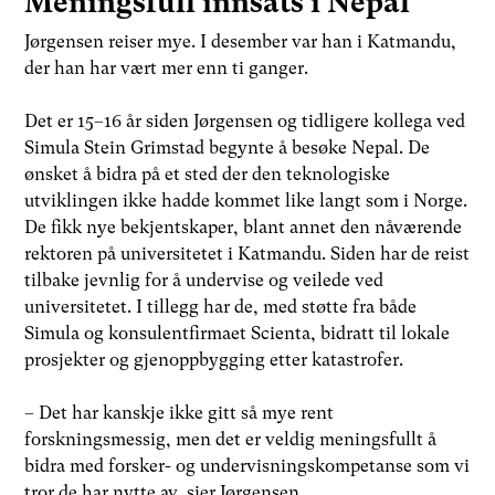
Meningsfull innsats i Nepal
Jørgensen reiser mye. I desember var han i Katmandu,
der han har vært mer enn ti ganger.
Det er 15–16 år siden Jørgensen og tidligere kollega ved
Simula Stein Grimstad begynte å besøke Nepal. De
ønsket å bidra på et sted der den teknologiske
utviklingen ikke hadde kommet like langt som i Norge.
De fikk nye bekjentskaper, blant annet den nåværende
rektoren på universitetet i Katmandu. Siden har de reist
tilbake jevnlig for å undervise og veilede ved
universitetet. I tillegg har de, med støtte fra både
Simula og konsulentfirmaet Scienta, bidratt til lokale
prosjekter og gjenoppbygging etter katastrofer.
– Det har kanskje ikke gitt så mye rent
forskningsmessig, men det er veldig meningsfullt å
bidra med forsker- og undervisningskompetanse som vi
tror de har nytte av, sier Jørgensen.