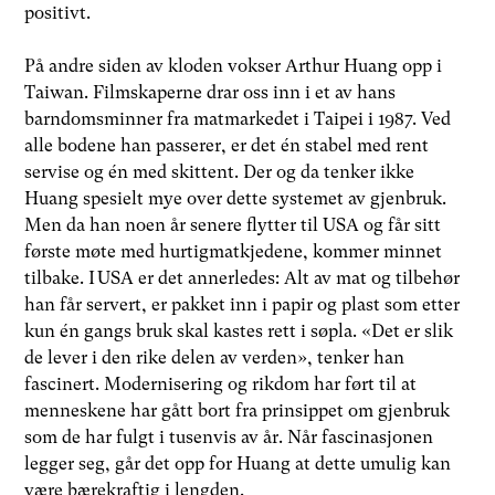
positivt.
På andre siden av kloden vokser Arthur Huang opp i
Taiwan. Filmskaperne drar oss inn i et av hans
barndomsminner fra matmarkedet i Taipei i 1987. Ved
alle bodene han passerer, er det én stabel med rent
servise og én med skittent. Der og da tenker ikke
Huang spesielt mye over dette systemet av gjenbruk.
Men da han noen år senere flytter til USA og får sitt
første møte med hurtigmatkjedene, kommer minnet
tilbake. I USA er det annerledes: Alt av mat og tilbehør
han får servert, er pakket inn i papir og plast som etter
kun én gangs bruk skal kastes rett i søpla. «Det er slik
de lever i den rike delen av verden», tenker han
fascinert. Modernisering og rikdom har ført til at
menneskene har gått bort fra prinsippet om gjenbruk
som de har fulgt i tusenvis av år. Når fascinasjonen
legger seg, går det opp for Huang at dette umulig kan
være bærekraftig i lengden.