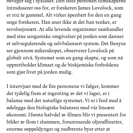
beveger seg i sykluser. Den siste personen filmskaperne
introduserer oss for, er forskeren James Lovelock, som
er 102 år gammel. Alt virker åpenbart for den en gang
unge forskeren. Han aner ikke at det han tenker, er
revolusjonært. At alle levende organismer samhandler
med sine uorganiske omgivelser på jorden som danner
et selvregulerende og selvbalansert system. Det Benyus
ser gjennom mikroskopet, observerer Lovelock på
globalt nivå. Systemet som en gang skapte, og som nå
opprettholder klimaet og de biokjemiske forholdene
som gjør livet på jorden mulig.
I intervjuer med de fire personene vi følger, kommer
det tydelig frem at ingenting av det vi lager, er i
balanse med det naturlige systemet. Vi er i ferd med å
ødelegge den biologiske balansen med vår lineære
økonomi. I første halvdel av filmen blir vi presentert for
bilder av flom i slummen, forurensende oljeraffinerier,
enorme søppeldynger og nedbrente byer etter at