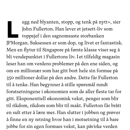
L
egg ned blyanten, stopp, og tenk på nytt», sier
John Fullerton. Han lever et jetsett-liv som
toppsjef i den sagnomsuste storbanken
JPMorgan. Suksessen er som dop, og livet er fantastisk.
Men en flytur til Singapore på første klasse viser seg å
bli vendepunktet i Fullertons liv. I et tilfeldig magasin
leser han om verdens problemer på den ene siden, og
om en millionær som har gitt bort hele sin formue på
350 millioner dollar på den andre. Dette får Fullerton
til å tenke. Han begynner å stille spørsmål rundt
forutsetningene i økonomien som de aller fleste tar for
gitt. Eksponentiell økonomisk vekst, penger som blir
til rikdom, rikdom som blir til makt. Fullerton får brått
en sult etter å lære mer. Han slutter i jobben og prøver
å finne en ny retning hvor han i motsetning til å bare
jobbe for sin egen formues vekst, kan påvirke verden