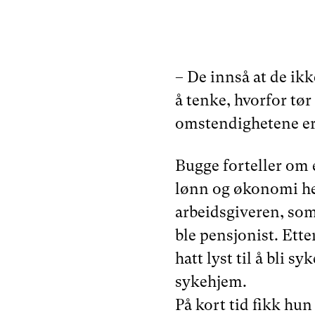
– De innså at de ikk
å tenke, hvorfor tø
omstendighetene er l
Bugge forteller om
lønn og økonomi hel
arbeidsgiveren, som
ble pensjonist. Ette
hatt lyst til å bli s
sykehjem.
På kort tid fikk hun