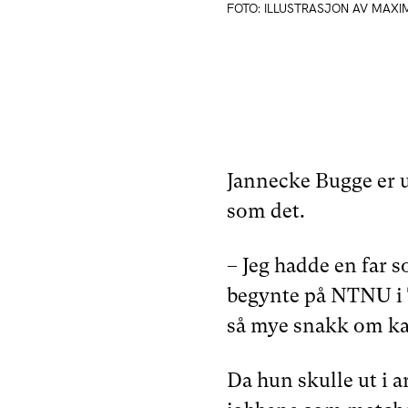
FOTO: ILLUSTRASJON AV MAX
Jannecke Bugge er u
som det.
– Jeg hadde en far s
begynte på NTNU i T
så mye snakk om ka
Da hun skulle ut i a