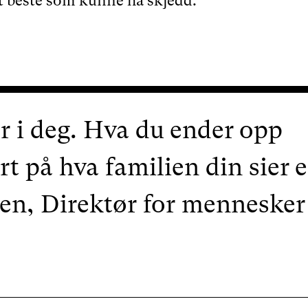
et beste som kunne ha skjedd.
r i deg. Hva du ender opp
rt på hva familien din sier e
sen, Direktør for mennesker