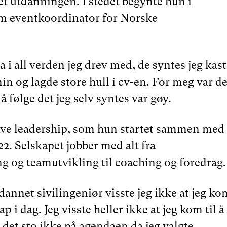
 utdanningen. I stedet begynte hun i
om eventkoordinator for Norske
 i all verden jeg drev med, de syntes jeg kast
n og lagde store hull i cv-en. For meg var de
å følge det jeg selv syntes var gøy.
rave leadership, som hun startet sammen med
2. Selskapet jobber med alt fra
g og teamutvikling til coaching og foredrag.
annet sivilingeniør visste jeg ikke at jeg ko
ap i dag. Jeg visste heller ikke at jeg kom til å
 det sto ikke på agendaen da jeg valgte