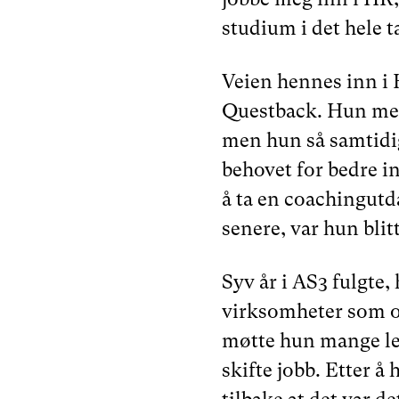
studium i det hele t
Veien hennes inn i 
Questback. Hun merk
men hun så samtidig
behovet for bedre 
å ta en coachingutda
senere, var hun blit
Syv år i AS3 fulgte,
virksomheter som o
møtte hun mange led
skifte jobb. Etter å