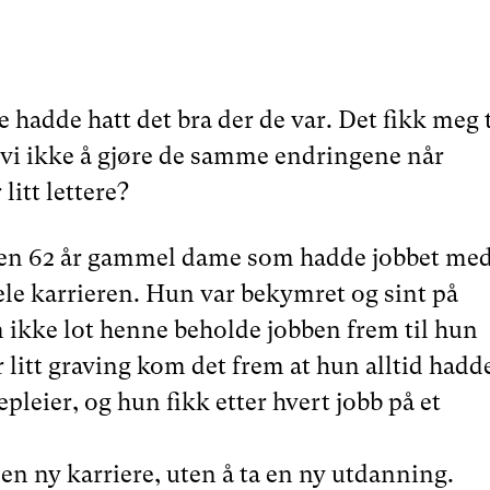
e hadde hatt det bra der de var. Det fikk meg t
r vi ikke å gjøre de samme endringene når
itt lettere?
 en 62 år gammel dame som hadde jobbet me
e karrieren. Hun var bekymret og sint på
 ikke lot henne beholde jobben frem til hun
r litt graving kom det frem at hun alltid hadd
ykepleier, og hun fikk etter hvert jobb på et
 en ny karriere, uten å ta en ny utdanning.