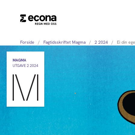
Forside
/
Fagtidsskriftet Magma
/
2 2024
/
Ei din eg
MAGMA
UTGAVE 2 2024