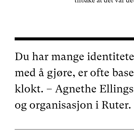
tilbake at det var d
Du har mange identitete
med å gjøre, er ofte base
klokt. – Agnethe Elling
og organisasjon i Ruter.