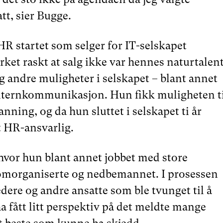
att, sier Bugge.
HR startet som selger for IT-selskapet
et raskt at salg ikke var hennes naturtalent
 andre muligheter i selskapet – blant annet
internkommunikasjon. Hun fikk muligheten t
nning, og da hun sluttet i selskapet ti år
t HR-ansvarlig.
 hvor hun blant annet jobbet med store
morganiserte og nedbemannet. I prosessen
ere og andre ansatte som ble tvunget til å
 ha fått litt perspektiv på det meldte mange