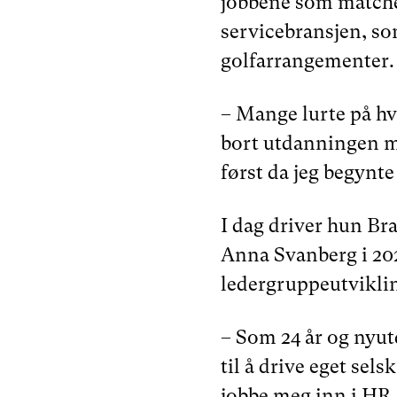
jobbene som matchet
servicebransjen, s
golfarrangementer.
– Mange lurte på hva
bort utdanningen mi
først da jeg begynte 
I dag driver hun B
Anna Svanberg i 202
ledergruppeutviklin
– Som 24 år og nyutd
til å drive eget selsk
jobbe meg inn i HR,