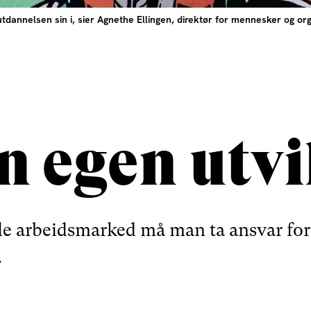
nnelsen sin i, sier Agnethe Ellingen, direktør for mennesker og orga
in egen utv
nde arbeidsmarked må man ta ansvar for
.