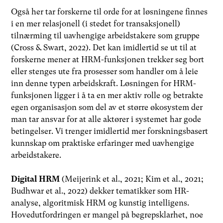
Også her tar forskerne til orde for at løsningene finnes
i en mer relasjonell (i stedet for transaksjonell)
tilnærming til uavhengige arbeidstakere som gruppe
(Cross & Swart, 2022). Det kan imidlertid se ut til at
forskerne mener at HRM-funksjonen trekker seg bort
eller stenges ute fra prosesser som handler om å leie
inn denne typen arbeidskraft. Løsningen for HRM-
funksjonen ligger i å ta en mer aktiv rolle og betrakte
egen organisasjon som del av et større økosystem der
man tar ansvar for at alle aktører i systemet har gode
betingelser. Vi trenger imidlertid mer forskningsbasert
kunnskap om praktiske erfaringer med uavhengige
arbeidstakere.
Digital HRM
(Meijerink et al., 2021; Kim et al., 2021;
Budhwar et al., 2022) dekker tematikker som HR-
analyse, algoritmisk HRM og kunstig intelligens.
Hovedutfordringen er mangel på begrepsklarhet, noe