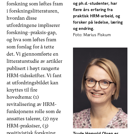
og ph.d.-studenter, har
forskning som løftes fram
flere års erfaring fra
i forskningslitteraturen,
praktisk HRM-arbeid, og
hvordan disse
forsker på ledelse, læring
utfordringene impliserer
og endring.
forskning–praksis-gap,
Foto: Marius Fiskum
og hva som løftes fram
som forslag for å tette
det. Vi gjennomførte en
litteraturstudie av artikler
publisert i høyt rangerte
HRM-tidsskrifter. Vi fant
at utfordringsbildet kan
knyttes til fire
hovedtema: (1)
revitalisering av HRM-
funksjonens rolle som de
ansattes talerør, (2) nye
HRM-praksiser, (3)
positivistisk forskning
Trude Høgvold Olsen er