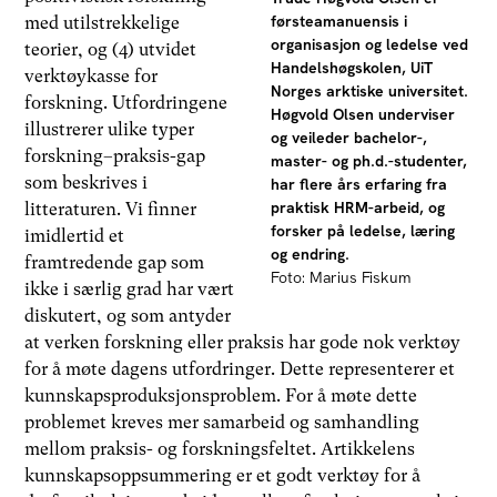
førsteamanuensis i
med utilstrekkelige
organisasjon og ledelse ved
teorier, og (4) utvidet
Handelshøgskolen, UiT
verktøykasse for
Norges arktiske universitet.
forskning. Utfordringene
Høgvold Olsen underviser
illustrerer ulike typer
og veileder bachelor-,
forskning–praksis-gap
master- og ph.d.-studenter,
som beskrives i
har flere års erfaring fra
praktisk HRM-arbeid, og
litteraturen. Vi finner
forsker på ledelse, læring
imidlertid et
og endring.
framtredende gap som
Foto: Marius Fiskum
ikke i særlig grad har vært
diskutert, og som antyder
at verken forskning eller praksis har gode nok verktøy
for å møte dagens utfordringer. Dette representerer et
kunnskapsproduksjonsproblem. For å møte dette
problemet kreves mer samarbeid og samhandling
mellom praksis- og forskningsfeltet. Artikkelens
kunnskapsoppsummering er et godt verktøy for å