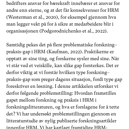
bedrifters ansvar for bærekraft innebærer et ansvar for
andre enn eierne, og at det får konsekvenser for HRM
(Westerman et al., 2020), for eksempel gjennom hva
man legger vekt på for å sikre at medarbeidere blir i
organisasjonen (Podgorodnichenko et al., 2022).
Samtidig pekes det på flere problematiske forskning–
praksis-gap i HRM (Kaufman, 2022). Praktikerne er
opptatt av sine ting, og forskerne sysler med sine. Når
vi står ved et veiskille, kan slike gap forsterkes. Det er
derfor viktig at vi forstår hvilken type forskning–
praksis-gap som preger dagens situasjon, fordi type gap
foreskriver en løsning. I denne artikkelen utforsker vi
derfor følgende problemstilling: Hvordan framstilles
gapet mellom forskning og praksis i HRM i
forskningslitteraturen, og hva er forslagene for å tette
det? Vi har undersøkt problemstillingen gjennom en
litteraturstudie av nylig publiserte forskningsartikler
innenfor HRM. Vi har kartlagt framtidige HRM-