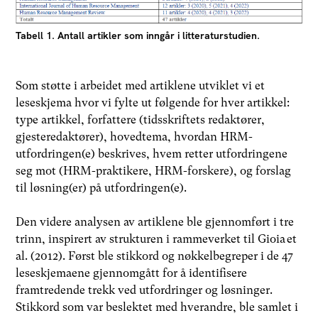
Tabell 1. Antall artikler som inngår i litteraturstudien.
Som støtte i arbeidet med artiklene utviklet vi et
leseskjema hvor vi fylte ut følgende for hver artikkel:
type artikkel, forfattere (tidsskriftets redaktører,
gjesteredaktører), hovedtema, hvordan HRM-
utfordringen(e) beskrives, hvem retter utfordringene
seg mot (HRM-praktikere, HRM-forskere), og forslag
til løsning(er) på utfordringen(e).
Den videre analysen av artiklene ble gjennomført i tre
trinn, inspirert av strukturen i rammeverket til Gioia et
al. (2012). Først ble stikkord og nøkkelbegreper i de 47
leseskjemaene gjennomgått for å identifisere
framtredende trekk ved utfordringer og løsninger.
Stikkord som var beslektet med hverandre, ble samlet i