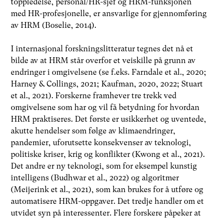
toppledelse, personal/HR-sjef og HRM-funksjonen
med HR-profesjonelle, er ansvarlige for gjennomføring
av HRM (Boselie, 2014).
I internasjonal forskningslitteratur tegnes det nå et
bilde av at HRM står overfor et veiskille på grunn av
endringer i omgivelsene (se f.eks. Farndale et al., 2020;
Harney & Collings, 2021; Kaufman, 2020, 2022; Stuart
et al., 2021). Forskerne framhever tre trekk ved
omgivelsene som har og vil få betydning for hvordan
HRM praktiseres. Det første er usikkerhet og uventede,
akutte hendelser som følge av klimaendringer,
pandemier, uforutsette konsekvenser av teknologi,
politiske kriser, krig og konflikter (Kwong et al., 2021).
Det andre er ny teknologi, som for eksempel kunstig
intelligens (Budhwar et al., 2022) og algoritmer
(Meijerink et al., 2021), som kan brukes for å utføre og
automatisere HRM-oppgaver. Det tredje handler om et
utvidet syn på interessenter. Flere forskere påpeker at