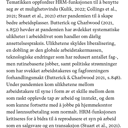
Tematikken oppfordrer HRM-funksjonen til å benytte
seg av et mulighetsvindu (Kulik, 2022; Collings et al.,
2021; Stuart et al., 2021) etter pandemien til å skape
bedre arbeidsplasser. Butterick og Charlwood (2021,
s. 852) hevder at pandemien har avdekket systematiske
ulikheter i arbeidslivet som handler om dårlig
ansettelsespraksis. Ulikhetene skyldes liberalisering,
en dobling av den globale arbeidstakermassen,
teknologiske endringer som har redusert antallet fag-,
men rutinebaserte jobber, samt politiske strømninger
som har svekket arbeidstakeres og fagforeningers
forhandlingsmakt (Butterick & Charlwood 2021, s. 848).
Under pandemien kom ulikhetene mellom
arbeidstakere til syne i form av et skille mellom dem
som raskt opplevde tap av arbeid og inntekt, og dem
som kunne fortsette med å jobbe på hjemmekontor
med lønnsutbetaling som normalt. HRM-funksjonen
kritiseres for å bidra til å reprodusere et syn på arbeid
som en salgsvare og en transaksjon (Stuart et al., 2021).