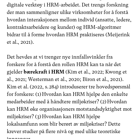
digitale verktøy i HRM-arbeidet. Det trengs forskning
der man sammenligner ulike virksomheter for å forstå
hvordan interaksjonen mellom individ (ansatte, ledere,
kontraktsarbeidere og kunder) og HRM-algoritmer
bidrar til å forme hvordan HRM praktiseres (Meijerink
et al., 2021).
Det hevdes at vi trenger nye innfallsvinkler fra
forskere for å forstå den rollen HRM kan ta når det
gjelder
bærekraft i HRM
(Kim et al., 2022; Kwong et
al., 2021; Westerman et al., 2020; Biron et al., 2021).
Kim et al. (2022, s. 284) introduserer tre hovedspørsmål
for forskere: (1) Hvordan kan HRM hjelpe den enkelte
medarbeider med å håndtere miljøkriser? (2) Hvordan
kan HRM øke organisasjoners motstandsdyktighet mot
miljøkriser? (3) Hvordan kan HRM hjelpe
lokalsamfunn som blir berørt av miljøkriser? Dette
krever studier på flere nivå og med ulike teoretiske
innganger.