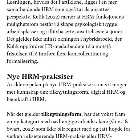
Løsningen, hevdes det i artiklene, ligger i en mer
samarbeidende HRM som også tar de ansattes
perspektiv. Kulik (2022) mener at HRM-funksjonens
mulighetsrom består i å skape psykologisk trygge
arbeidsplasser og tillitsbaserte ansettelsesrelasjoner.
Det gjelder ikke minst økningen i hybridarbeid, der
Kulik oppfordrer HR-medarbeidere til å motstå
fristelsen til å innføre flere kontrollrutiner og
formalisering.
Nye HRM-praksiser
Artiklene peker på nye HRM-praksiser som vi trenger
mer kunnskap om: tilknytningsform, digital HRM og
bærekraft i HRM.
Når det gjelder
tilknytningsform
, har det vokst fram
en ny kategori med uavhengige arbeidstakere (Cross &
Swart, 2022) som ikke blir regnet med og tatt høyde for
verken i eksisterende HRM-praksis eller HRM-