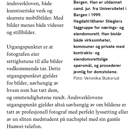
Bergen. Han er utdannet
åndsverkloven, både
cand. jur. fra Universitetet i
kunstneriske verk og
Bergen i 1999.
skurrete mobilbilder. Med
Hegdahl tilhører Stieglers
bilder menes både videoer
faggruppe for nærings- og
og stillbilder.
eiendomsrett. Han bistår
både virksomheter,
kommuner og private med
Utgangspunktet er at
kontrakts- og
fotografen eier
eiendomsrettslige
rettighetene til alle bilder
spørsmål, og prosederer
vedkommende tar. Dette
jevnlig for domstolene.
utgangspunktet gjelder
Foto: Veronika Stuksrud
for bilder, uavhengig av
hvem som har tatt dem,
og omstendighetene rundt. Åndsverklovens
utgangspunkt gjelder altså uavhengig av om bildene er
tatt av profesjonell fotograf med perfekt lyssetting eller
av en sliten medstudent på nachspiel med sin gamle
Huawei-telefon.