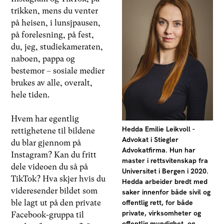
trikken, mens du venter
på heisen, i lunsjpausen,
på forelesning, på fest,
du, jeg, studiekameraten,
naboen, pappa og
bestemor – sosiale medier
brukes av alle, overalt,
hele tiden.
Hvem har egentlig
Hedda Emilie Leikvoll -
rettighetene til bildene
Advokat i Stiegler
du blar gjennom på
Advokatfirma. Hun har
Instagram? Kan du fritt
master i rettsvitenskap fra
dele videoen du så på
Universitet i Bergen i 2020.
TikTok? Hva skjer hvis du
Hedda arbeider bredt med
videresender bildet som
saker innenfor både sivil og
offentlig rett, for både
ble lagt ut på den private
private, virksomheter og
Facebook-gruppa til
offentlig myndighet, og