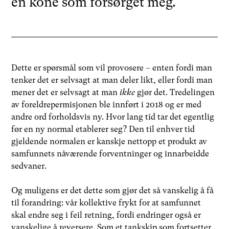
en kone som forsørget meg.
Dette er spørsmål som vil provosere – enten fordi man
tenker det er selvsagt at man deler likt, eller fordi man
mener det er selvsagt at man
ikke
gjør det. Tredelingen
av foreldrepermisjonen ble innført i 2018 og er med
andre ord forholdsvis ny. Hvor lang tid tar det egentlig
før en ny normal etablerer seg? Den til enhver tid
gjeldende normalen er kanskje nettopp et produkt av
samfunnets nåværende forventninger og innarbeidde
sedvaner.
Og muligens er det dette som gjør det så vanskelig å få
til forandring: vår kollektive frykt for at samfunnet
skal endre seg i feil retning, fordi endringer også er
vanskelige å reversere. Som et tankskip som fortsetter