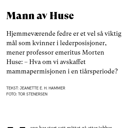
Mann av Huse
Hjemmeværende fedre er et vel så viktig
mål som kvinner i lederposisjoner,
mener professor emeritus Morten
Huse: – Hva om vi avskaffet
mammapermisjonen i en tiårsperiode?
TEKST: JEANETTE E. H. HAMMER
FOTO: TOR STENERSEN
enn har stort sett måttet gå etter jobber