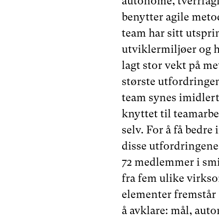
autonome, tverrfagl
benytter agile meto
team har sitt utspri
utviklermiljøer og h
lagt stor vekt på m
største utfordringe
team synes imidlert
knyttet til teamarbe
selv. For å få bedre 
disse utfordringene 
72 medlemmer i sm
fra fem ulike virks
elementer fremstår
å avklare: mål, auto