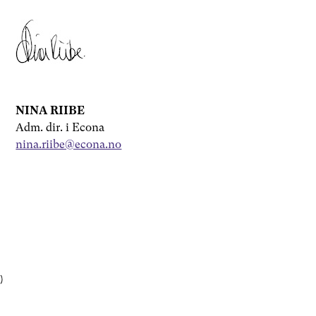
NINA RIIBE
Adm. dir. i Econa
nina.riibe@econa.no
)