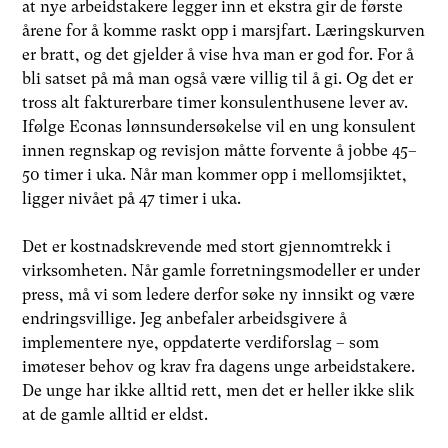
at nye arbeidstakere legger inn et ekstra gir de første
årene for å komme raskt opp i marsjfart. Læringskurven
er bratt, og det gjelder å vise hva man er god for. For å
bli satset på må man også være villig til å gi. Og det er
tross alt fakturerbare timer konsulenthusene lever av.
Ifølge Econas lønnsundersøkelse vil en ung konsulent
innen regnskap og revisjon måtte forvente å jobbe 45–
50 timer i uka. Når man kommer opp i mellomsjiktet,
ligger nivået på 47 timer i uka.
Det er kostnadskrevende med stort gjennomtrekk i
virksomheten. Når gamle forretningsmodeller er under
press, må vi som ledere derfor søke ny innsikt og være
endringsvillige. Jeg anbefaler arbeidsgivere å
implementere nye, oppdaterte verdiforslag – som
imøteser behov og krav fra dagens unge arbeidstakere.
De unge har ikke alltid rett, men det er heller ikke slik
at de gamle alltid er eldst.