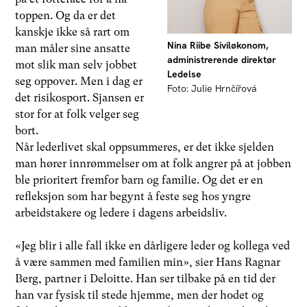
toppen. Og da er det
kanskje ikke så rart om
Nina Riibe Siviløkonom,
man måler sine ansatte
administrerende direktør
mot slik man selv jobbet
Ledelse
seg oppover. Men i dag er
Foto: Julie Hrnčířová
det risikosport. Sjansen er
stor for at folk velger seg
bort.
Når lederlivet skal oppsummeres, er det ikke sjelden
man hører innrømmelser om at folk angrer på at jobben
ble prioritert fremfor barn og familie. Og det er en
refleksjon som har begynt å feste seg hos yngre
arbeidstakere og ledere i dagens arbeidsliv.
«Jeg blir i alle fall ikke en dårligere leder og kollega ved
å være sammen med familien min», sier Hans Ragnar
Berg, partner i Deloitte. Han ser tilbake på en tid der
han var fysisk til stede hjemme, men der hodet og