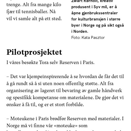
Zwart Rørholt, kreativ
trenge. Alt fra mange kilo
produsent i Syv mil, er å
fjær til tennisballer. Nå
åpne gjenbrukssentraler
vil vi samle alt på ett sted.
for kulturbransjen i større
byer i Norge og på sikt også
i Norden.
Foto: Kata Pasztor
Pilotprosjektet
I våres besøkte Tora selv Reserven i Paris.
– Det var kjempeinspirerende å se hvordan de får det til
å gå rundt så å si uten noen offentlig støtte. Alt fra
organisering av lageret til bevaring av gamle håndverk
og spesifikk kompetanse om materialene. De gjør det vi
ønsker å få til, og er et stort forbilde.
– Moteukene i Paris brødfør Reserven med materialer. I
Norge må vi finne vår «moteuke» som