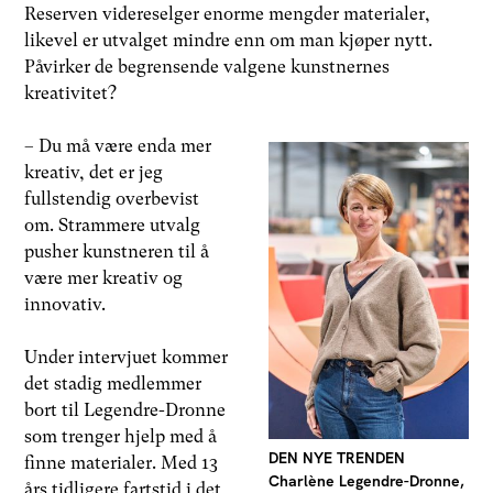
Reserven videreselger enorme mengder materialer,
likevel er utvalget mindre enn om man kjøper nytt.
Påvirker de begrensende valgene kunstnernes
kreativitet?
– Du må være enda mer
kreativ, det er jeg
fullstendig overbevist
om. Strammere utvalg
pusher kunstneren til å
være mer kreativ og
innovativ.
Under intervjuet kommer
det stadig medlemmer
bort til Legendre-Dronne
som trenger hjelp med å
DEN NYE TRENDEN
finne materialer. Med 13
Charlène Legendre-Dronne,
års tidligere fartstid i det