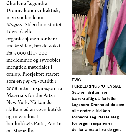
Charlène Legendre-
Dronne kommer hektisk,
men smilende mot
Magma
. Siden hun startet
i den ideelle
organisasjonen for bare
fire år siden, har de vokst
fra 5 000 til 13 000
medlemmer og syvdoblet
mengden materialer i
omløp. Prosjektet startet
EVIG
som en
pop-up
-butikk i
FORBEDRINGSPOTENSIAL
2008, etter inspirasjon fra
Selv om driften ser
Materials for the Arts i
bærekraftig ut, forteller
New York. Nå kan de
Legendre-Dronne at de som
skilte med en egen butikk
alle andre alltid kan
og to varehus i
forbedre seg. Neste steg
for organisasjonen er
henholdsvis Paris, Pantin
derfor å måle hva de gjør,
og Marseille.