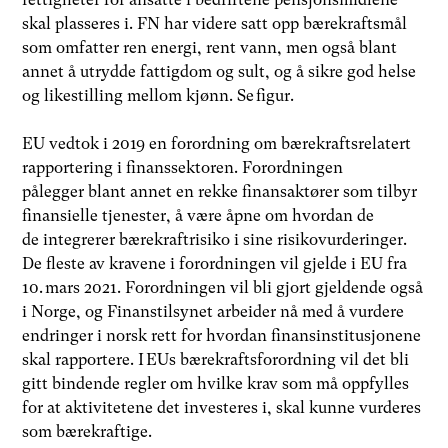
skal plasseres i. FN har videre satt opp bærekraftsmål
som omfatter ren energi, rent vann, men også blant
annet å utrydde fattigdom og sult, og å sikre god helse
og likestilling mellom kjønn. Se figur.
EU
vedtok
i 2019 en forordning om bærekraftsrelatert
rapportering i finanssektoren. Forordningen
pålegger
blant annet
en rekke finansaktører som tilbyr
finansielle tjenester
,
å være åpne om hvordan de
de
integrerer
bærekraftrisiko i sine risikovurderinger.
De fleste av kravene i forordningen vil gjelde i EU fra
10.
mars 2021.
Forordningen vil bli gjort gjeldende også
i
Norge
, og
Finanstilsynet
arbeider nå
med å vurdere
endringer i norsk rett for hvordan finansinstitusjonene
skal rapportere. I
EUs bærekraftsforordning vil det bli
gitt bindende regler om hvilke krav som må oppfylles
for at aktivitetene det investeres i
,
skal kunne vurderes
som bærekraftige.