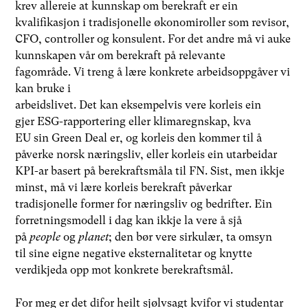
krev allereie at kunnskap om berekraft er ein
kvalifikasjon i tradisjonelle økonomiroller som revisor,
CFO, controller og konsulent. For det andre må vi auke
kunnskapen vår om berekraft på relevante
fagområde. Vi treng å lære konkrete arbeidsoppgåver vi
kan bruke i
arbeidslivet. Det kan eksempelvis vere korleis ein
gjer ESG-rapportering eller klimaregnskap, kva
EU sin Green Deal er, og korleis den kommer til å
påverke norsk næringsliv, eller korleis ein utarbeidar
KPI-ar basert på berekraftsmåla til FN. Sist, men ikkje
minst, må vi lære korleis berekraft påverkar
tradisjonelle former for næringsliv og bedrifter. Ein
forretningsmodell i dag kan ikkje la vere å sjå
på
people
og
planet
; den bør vere sirkulær, ta omsyn
til sine eigne negative eksternalitetar og knytte
verdikjeda opp mot konkrete berekraftsmål.
For meg er det difor heilt sjølvsagt kvifor vi studentar