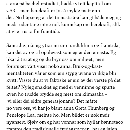
starta på bachelorstudiet, hadde vi eit kapittel om
CSR – men berekraft er jo så mykje meir enn
dét. No håpar eg at dei to neste åra kan gi både meg og
medstudentane mine nok kunnskap om berekraft, slik
at vi er rusta for framtida.
Samtidig, når eg ytrar mi uro rundt klima og framtida,
kan det av og til opplevast som eg er den einaste. Eg
likar å tru at eg og du bryr oss om miljøet, men
forbruket vårt viser noko anna. Bruk-og-kast-
mentaliteten vår er som ein stygg uvane vi ikkje blir
kvitt. Visste du at vi faktiske er ein av dei verste på det
feltet? Nyleg snakket eg med ei venninne og spurte
kven ho trudde brydde seg mest om klimasaka –
vi eller dei eldre generasjonane? Det måtte
no vere oss, vi har jo blant anna Greta Thunberg og
Penelope Lea, meinte ho. Men bildet er nok meir
nyansert. Sjølv om eg har vennar som hyllar bønnetaco
framfor den tradisjonelle fredagstacoen, har eg igjen