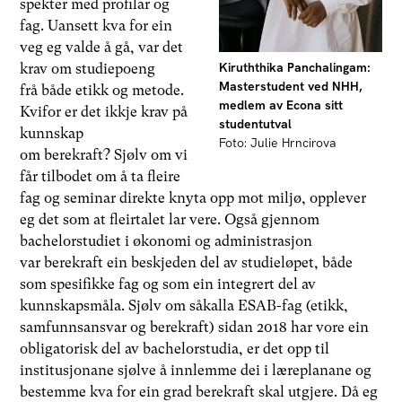
spekter med profilar og
fag. Uansett kva for ein
veg eg valde å gå, var det
Kiruththika Panchalingam:
krav om studiepoeng
Masterstudent ved NHH,
frå både etikk og metode.
medlem av Econa sitt
Kvifor er det ikkje krav på
studentutval
kunnskap
Foto: Julie Hrncirova
om berekraft? Sjølv om vi
får tilbodet om å ta fleire
fag og seminar direkte knyta opp mot miljø, opplever
eg det som at fleirtalet lar vere. Også gjennom
bachelorstudiet i økonomi og administrasjon
var berekraft ein beskjeden del av studieløpet, både
som spesifikke fag og som ein integrert del av
kunnskapsmåla. Sjølv om såkalla ESAB-fag (etikk,
samfunnsansvar og berekraft) sidan 2018 har vore ein
obligatorisk del av bachelorstudia, er det opp til
institusjonane sjølve å innlemme dei i læreplanane og
bestemme kva for ein grad berekraft skal utgjere. Då eg