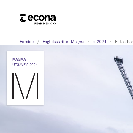
Forside
/
Fagtidsskriftet Magma
/
5 2024
/
Et tall ha
MAGMA
UTGAVE 5 2024