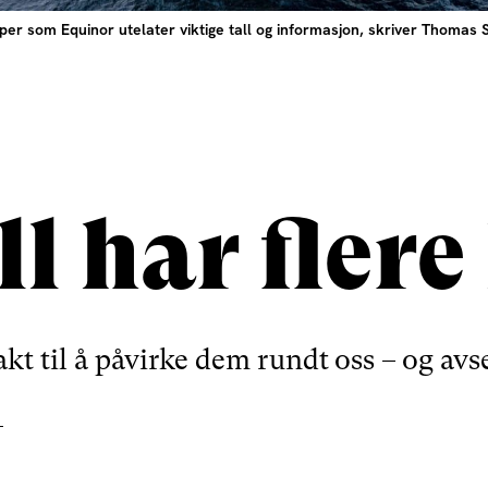
 som Equinor utelater viktige tall og informasjon, skriver Thomas S
ll har flere
akt til å påvirke dem rundt oss – og av
T