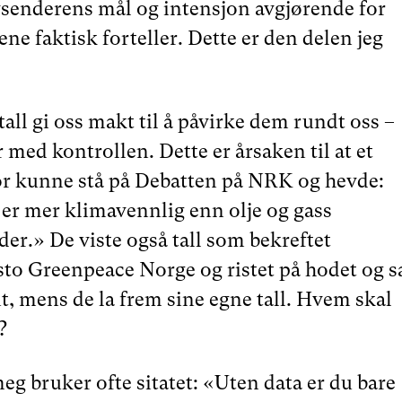
avsenderens mål og intensjon avgjørende for
ene faktisk forteller. Dette er den delen jeg
all gi oss makt til å påvirke dem rundt oss –
 med kontrollen. Dette er årsaken til at et
r kunne stå på Debatten på NRK og hevde:
 er mer klimavennlig enn olje og gass
er.» De viste også tall som bekreftet
sto Greenpeace Norge og ristet på hodet og s
nt, mens de la frem sine egne tall. Hvem skal
?
g bruker ofte sitatet: «Uten data er du bare