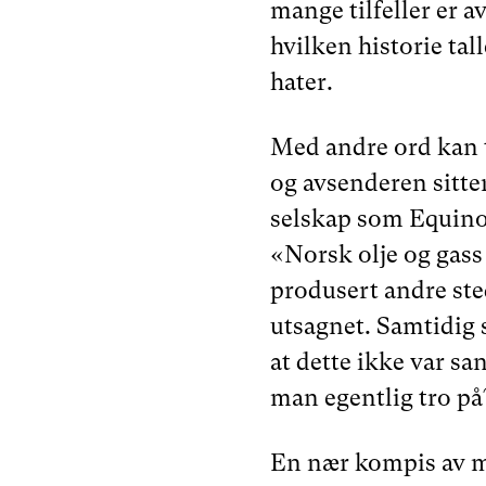
mange tilfeller er 
hvilken historie tall
hater.
Med andre ord kan t
og avsenderen sitter
selskap som Equino
«Norsk olje og gass
produsert andre sted
utsagnet. Samtidig 
at dette ikke var sa
man egentlig tro på
En nær kompis av me