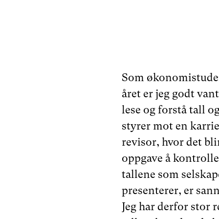
Som økonomistuden
året er jeg godt vant 
lese og forstå tall og
styrer mot en karri
revisor, hvor det bl
oppgave å kontroll
tallene som selska
presenterer, er sann
Jeg har derfor stor 