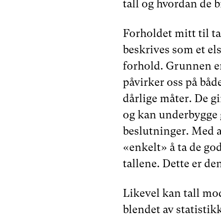
tall og hvordan de 
Forholdet mitt til ta
beskrives som et el
forhold. Grunnen er 
påvirker oss på båd
dårlige måter. De gi
og kan underbygge
beslutninger. Med a
«enkelt» å ta de god
tallene. Dette er den
Likevel kan tall mod
blendet av statistik