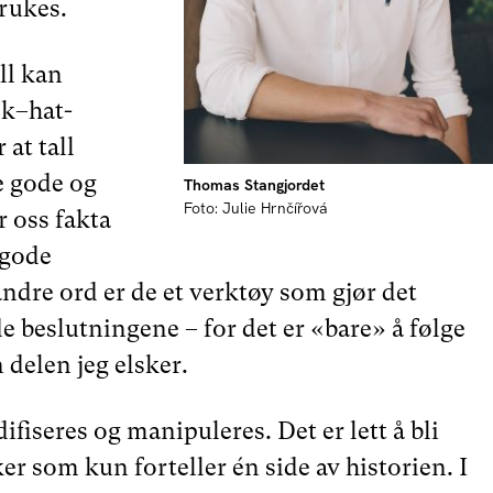
brukes.
ll kan
sk–hat-
at tall
e gode og
Thomas Stangjordet
Foto: Julie Hrnčířová
r oss fakta
 gode
ndre ord er de et verktøy som gjør det
e beslutningene – for det er «bare» å følge
 delen jeg elsker.
ifiseres og manipuleres. Det er lett å bli
ker som kun forteller én side av historien. I