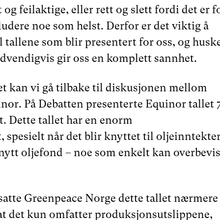
og feilaktige, eller rett og slett fordi det er f
ludere noe som helst. Derfor er det viktig å
il tallene som blir presentert for oss, og husk
nødvendigvis gir oss en komplett sannhet.
t kan vi gå tilbake til diskusjonen mellom
or. På Debatten presenterte Equinor tallet 
t. Dette tallet har en enorm
 spesielt når det blir knyttet til oljeinntekte
 nytt oljefond – noe som enkelt kan overbevi
satte Greenpeace Norge dette tallet nærmere
at det kun omfatter produksjonsutslippene,