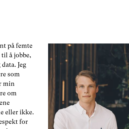
t på femte
til å jobbe,
 data. Jeg
ere som
ir min
ere om
pene
e eller ikke.
respekt for