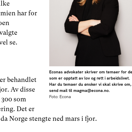
lke
mien har for
noen
valgte
el se.
Econas advokater skriver om temaer for d
som er opptatt av lov og rett i arbeidslivet.
er behandlet
Har du temaer du ønsker vi skal skrive om,
jor. Av disse
send mail til magma@econa.no.
Foto: Econa
r 300 som
ring. Det er
 da Norge stengte ned mars i fjor.