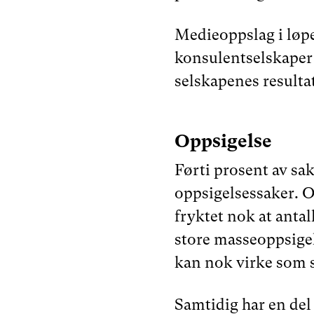
Medieoppslag i løpet
konsulentselskaper b
selskapenes resultat
Oppsigelse
Førti prosent av sa
oppsigelsessaker. Og
fryktet nok at anta
store masseoppsigel
kan nok virke som st
Samtidig har en del 