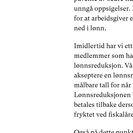
unngå oppsigelser. R
for at arbeidsgiver 
ned i lønn.
Imidlertid har vi et
medlemmer som har 
lønnsreduksjon. Vårt
akseptere en lønnsr
målbare tall for nå
Lønnsreduksjonen bø
betales tilbake der
fryktet ved fiskalåre
Også på dette punkt