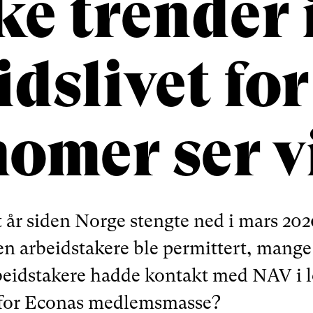
ke trender 
idslivet for
omer ser v
ett år siden Norge stengte ned i mars 202
en arbeidstakere ble permittert, mange 
rbeidstakere hadde kontakt med NAV i 
t for Econas medlemsmasse?