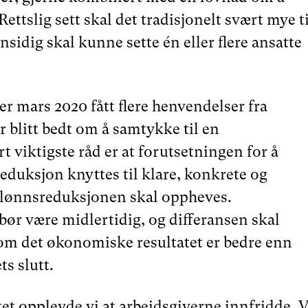
ettslig sett skal det tradisjonelt svært mye ti
ensidig skal kunne sette én eller flere ansatte
ter mars 2020 fått flere henvendelser fra
blitt bedt om å samtykke til en
 viktigste råd er at forutsetningen for å
eduksjon knyttes til klare, konkrete og
r lønnsreduksjonen skal oppheves.
r være midlertidig, og differansen skal
som det økonomiske resultatet er bedre enn
ts slutt.
et opplevde vi at arbeidsgiverne innfridde. V