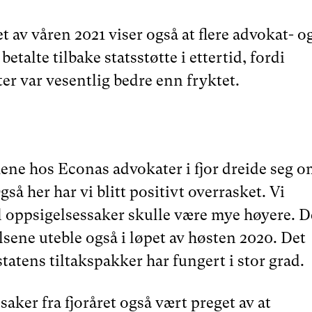
 av våren 2021 viser også at flere advokat- o
etalte tilbake statsstøtte i ettertid, fordi
er var vesentlig bedre enn fryktet.
kene hos Econas advokater i fjor dreide seg 
så her har vi blitt positivt overrasket. Vi
ll oppsigelsessaker skulle være mye høyere. D
sene uteble også i løpet av høsten 2020. Det
atens tiltakspakker har fungert i stor grad.
saker fra fjoråret også vært preget av at