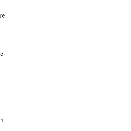
re
ge
 i