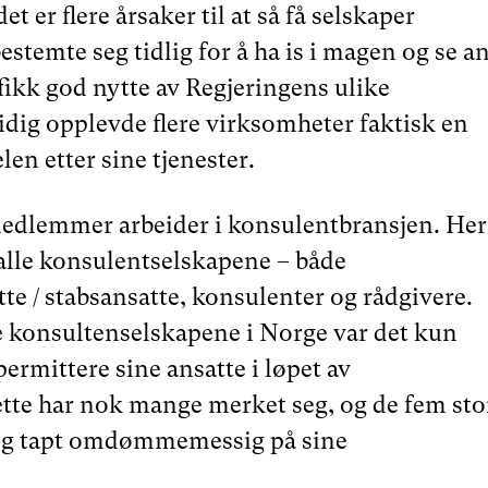
et er flere årsaker til at så få selskaper
stemte seg tidlig for å ha is i magen og se a
fikk god nytte av Regjeringens ulike
idig opplevde flere virksomheter faktisk en
len etter sine tjenester.
dlemmer arbeider i konsulentbransjen. Her
alle konsulentselskapene – både
te / stabsansatte, konsulenter og rådgivere.
e konsultenselskapene i Norge var det kun
rmittere sine ansatte i løpet av
tte har nok mange merket seg, og de fem sto
 og tapt omdømmemessig på sine