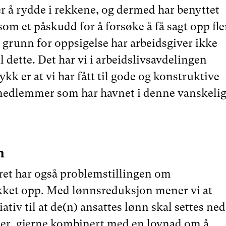
r å rydde i rekkene, og dermed har benyttet
om et påskudd for å forsøke å få sagt opp fle
g grunn for oppsigelse har arbeidsgiver ikke
il dette. Det har vi i arbeidslivsavdelingen
ykk er at vi har fått til gode og konstruktive
 medlemmer som har havnet i denne vanskeli
n
 året har også problemstillingen om
ket opp. Med lønnsreduksjon mener vi at
iativ til at de(n) ansattes lønn skal settes ned
der, gjerne kombinert med en lovnad om å