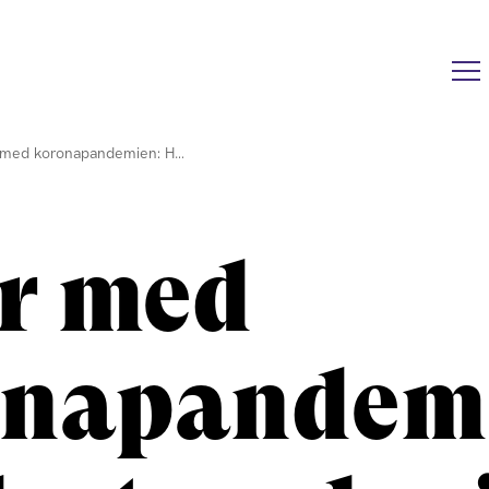
r med koronapandemien: H…
år med
onapandem