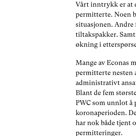
Vårt inntrykk er at d
permitterte. Noen be
situasjonen. Andre 
tiltakspakker. Samt
økning i etterspørse
Mange av Econas me
permitterte nesten 
administrativt ansat
Blant de fem størst
PWC som unnlot å pe
koronaperioden. De
har nok både tjent
permitteringer.