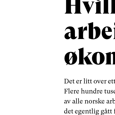
Hvil
arbe
økon
Det er litt over 
Flere hundre tus
av alle norske a
det egentlig gåt