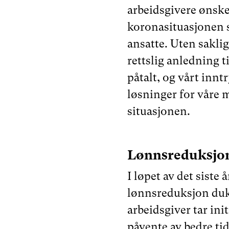
arbeidsgivere ønske
koronasituasjonen s
ansatte. Uten sakli
rettslig anledning t
påtalt, og vårt inntr
løsninger for våre
situasjonen.
Lønnsreduksjo
I løpet av det siste
lønnsreduksjon duk
arbeidsgiver tar init
påvente av bedre ti