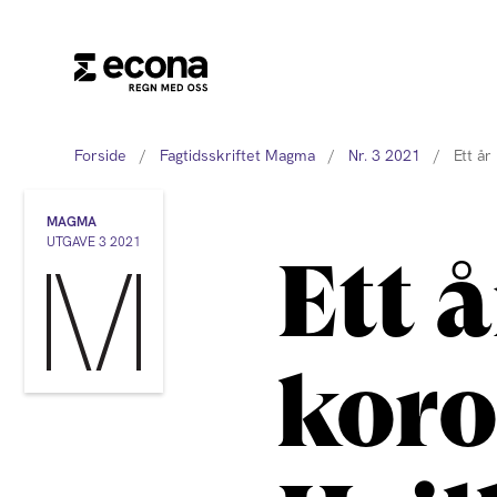
Forside
/
Fagtidsskriftet Magma
/
Nr. 3 2021
/
Ett å
MAGMA
UTGAVE 3 2021
Ett 
kor