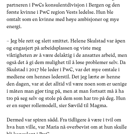
partneren i PwCs konsulentdivisjon i Bergen og den
første kvinne i PwC region Vests ledelse. Hun ble
omtalt som en kvinne med høye ambisjoner og mye
energi.
– Jeg ble rett og slett smittet. Helene Skulstad var åpen
og engasjert på arbeidsplassen og viste meg
viktigheten av å være delaktig i de ansattes arbeid, men
også det å gi dem mulighet til å løse problemer selv. Da
Skulstad i 2017 ble leder i PwC, var det mye omtale i
mediene om hennes lederstil. Det jeg lærte av henne
den dagen, var at det alltid vil være noen som er uenige
i måten man gjør ting på, men at man fortsatt må å ha
tro på seg selv og stole på dem som har tro på deg. Hun
er en super rollemodell, sier Sævild til Magma.
Dermed var spiren sådd. Fra tidligere å være i tvil om
hva hun ville, var Maria nå overbevist om at hun skulle