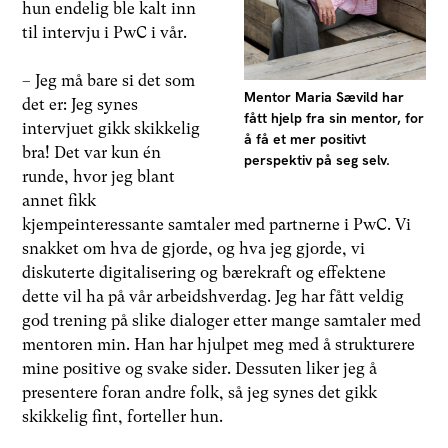
hun endelig ble kalt inn
til intervju i PwC i vår.
– Jeg må bare si det som
Mentor Maria Sævild har
det er: Jeg synes
fått hjelp fra sin mentor, for
intervjuet gikk skikkelig
å få et mer positivt
bra! Det var kun én
perspektiv på seg selv.
runde, hvor jeg blant
annet fikk
kjempeinteressante samtaler med partnerne i PwC. Vi
snakket om hva de gjorde, og hva jeg gjorde, vi
diskuterte digitalisering og bærekraft og effektene
dette vil ha på vår arbeidshverdag. Jeg har fått veldig
god trening på slike dialoger etter mange samtaler med
mentoren min. Han har hjulpet meg med å strukturere
mine positive og svake sider. Dessuten liker jeg å
presentere foran andre folk, så jeg synes det gikk
skikkelig fint, forteller hun.