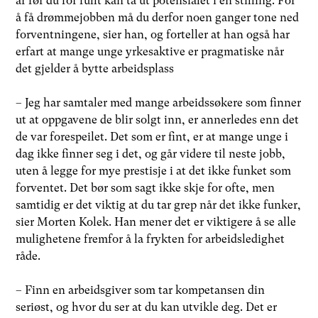
år før du for fullt kan ta ut potensialet i en stilling. For
å få drømmejobben må du derfor noen ganger tone ned
forventningene, sier han, og forteller at han også har
erfart at mange unge yrkesaktive er pragmatiske når
det gjelder å bytte arbeidsplass
– Jeg har samtaler med mange arbeidssøkere som finner
ut at oppgavene de blir solgt inn, er annerledes enn det
de var forespeilet. Det som er fint, er at mange unge i
dag ikke finner seg i det, og går videre til neste jobb,
uten å legge for mye prestisje i at det ikke funket som
forventet. Det bør som sagt ikke skje for ofte, men
samtidig er det viktig at du tar grep når det ikke funker,
sier Morten Kolek. Han mener det er viktigere å se alle
mulighetene fremfor å la frykten for arbeidsledighet
råde.
– Finn en arbeidsgiver som tar kompetansen din
seriøst, og hvor du ser at du kan utvikle deg. Det er