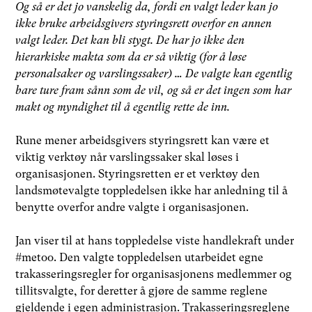
Og så er det jo vanskelig da, fordi en valgt leder kan jo
ikke bruke arbeidsgivers styringsrett overfor en annen
valgt leder. Det kan bli stygt. De har jo ikke den
hierarkiske makta som da er så viktig (for å løse
personalsaker og varslingssaker) … De valgte kan egentlig
bare ture fram sånn som de vil, og så er det ingen som har
makt og myndighet til å egentlig rette de inn.
Rune mener arbeidsgivers styringsrett kan være et
viktig verktøy når varslingssaker skal løses i
organisasjonen. Styringsretten er et verktøy den
landsmøtevalgte toppledelsen ikke har anledning til å
benytte overfor andre valgte i organisasjonen.
Jan viser til at hans toppledelse viste handlekraft under
#metoo. Den valgte toppledelsen utarbeidet egne
trakasseringsregler for organisasjonens medlemmer og
tillitsvalgte, for deretter å gjøre de samme reglene
gjeldende i egen administrasjon. Trakasseringsreglene