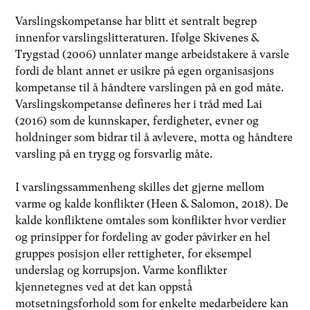
Varslingskompetanse har blitt et sentralt begrep
innenfor varslingslitteraturen. Ifølge Skivenes &
Trygstad (2006) unnlater mange arbeidstakere å varsle
fordi de blant annet er usikre på egen organisasjons
kompetanse til å håndtere varslingen på en god måte.
Varslingskompetanse defineres her i tråd med Lai
(2016) som de kunnskaper, ferdigheter, evner og
holdninger som bidrar til å avlevere, motta og håndtere
varsling på en trygg og forsvarlig måte.
I varslingssammenheng skilles det gjerne mellom ​
varme og ​kalde ​konflikter (Heen & Salomon, 2018). De
kalde konfliktene omtales som konflikter hvor verdier
og prinsipper for fordeling av goder påvirker en hel
gruppes posisjon eller rettigheter, for eksempel
underslag og korrupsjon. Varme konflikter
kjennetegnes ved at det kan oppstå̊
motsetningsforhold som for enkelte medarbeidere kan