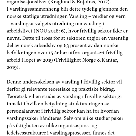
organisasjonslivet (Kraglund & Enjolras, 2017).
I varslingssammenheng blir dette tydelig gjennom den
norske statlige utredningen Varsling – verdier og vern
– varslingsutvalgets utredning om varsling i
arbeidslivet (NOU 2018: 6), hvor frivillig sektor ikke er
nevnt. Dette til tross for at sektoren utgjør en vesentlig
del av norsk arbeidsliv og 63 prosent av den norske
befolkningen over 15 år har utført organisert frivillig
arbeid i løpet av 2019 (Frivillighet Norge & Kantar,
2019).
Denne undersøkelsen av varsling i frivillig sektor vil
derfor gi relevante teoretiske og praktiske bidrag.
Teoretisk vil en studie av varsling i frivillig sektor gi
innsikt i hvilken betydning struktureringen av
personalansvar i frivillig sektor kan ha for hvordan
varslingssaker håndteres. Selv om ulike studier peker
på viktigheten av ulike organisasjons- og
ledelsesstrukturer i varslingsprosesser, finnes det