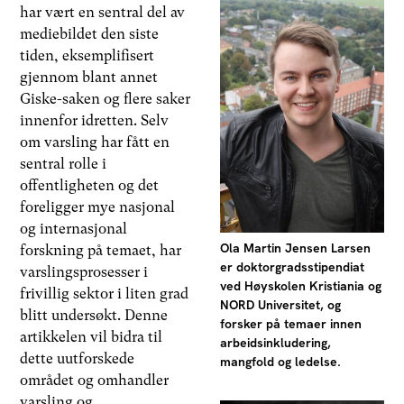
har vært en sentral del av
mediebildet den siste
tiden, eksemplifisert
gjennom blant annet
Giske-saken og flere saker
innenfor idretten. Selv
om varsling har fått en
sentral rolle i
offentligheten og det
foreligger mye nasjonal
og internasjonal
Ola Martin Jensen Larsen
forskning på temaet, har
er doktorgradsstipendiat
varslingsprosesser i
ved Høyskolen Kristiania og
frivillig sektor i liten grad
NORD Universitet, og
blitt undersøkt. Denne
forsker på temaer innen
artikkelen vil bidra til
arbeidsinkludering,
dette uutforskede
mangfold og ledelse.
området og omhandler
varsling og