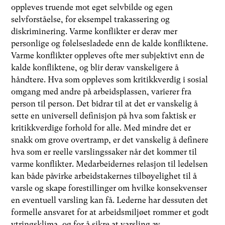
oppleves truende mot eget selvbilde og egen
selvforståelse, for eksempel trakassering og
diskriminering. Varme konflikter er derav mer
personlige og følelsesladede enn de kalde konfliktene.
Varme konflikter oppleves ofte mer subjektivt enn de
kalde konfliktene, og blir derav vanskeligere å
håndtere. Hva som oppleves som kritikkverdig i sosial
omgang med andre på arbeidsplassen, varierer fra
person til person. Det bidrar til at det er vanskelig å
sette en universell definisjon på hva som faktisk er
kritikkverdige forhold for alle. Med mindre det er
snakk om grove overtramp, er det vanskelig å definere
hva som er reelle varslingssaker når det kommer til
varme konflikter. Medarbeidernes relasjon til ledelsen
kan både påvirke arbeidstakernes tilbøyelighet til å
varsle og skape forestillinger om hvilke konsekvenser
en eventuell varsling kan få. Lederne har dessuten det
formelle ansvaret for at arbeidsmiljøet rommer et godt
ytringsklima, og for å sikre at varsling av