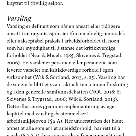
knyttet til frivillig sektor.
Varsling
Varsling er definert som når en ansatt eller tidligere
ansatt i en organisasjon sier ifra om ulovlig, umoralsk
eller uakseptabel praksis i arbeidsforholdet til noen
som har myndighet til å stanse det kritikkverdige
forholdet (Near & Miceli, 1985; Skivenes & Trygstad,
2006). En varsler er personen eller personene som
leverer varselet om kritikkverdige forhold i egen
virksomhet (Wik & Sortland, 2013, s. 25). Varsling har
de senere år blitt et svært aktuelt tema innen forskning
og i den generelle samfunnsdebatten (NOU 2018: 6;
Skivenes & Trygstad, 2006; Wik & Sortland, 2013).
Dette illustreres gjennom implementering av eget
kapittel med varslingsbestemmelser i
arbeidsmiljøloven (§ 2 A). Her understrekes det blant
annet at alle som er i et arbeidsforhold, har rett til å
varsle (§ 2 A-1), hva som er riktig fremgangsmåte ved