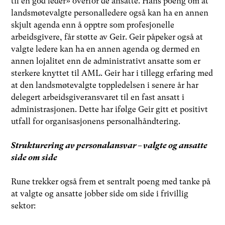
til en god leder» overfor de ansatte. Hans poeng om at
landsmøtevalgte personalledere også kan ha en annen
skjult agenda enn å opptre som profesjonelle
arbeidsgivere, får støtte av Geir. Geir påpeker også at
valgte ledere kan ha en annen agenda og dermed en
annen lojalitet enn de administrativt ansatte som er
sterkere knyttet til AML. Geir har i tillegg erfaring med
at den landsmøtevalgte toppledelsen i senere år har
delegert arbeidsgiveransvaret til en fast ansatt i
administrasjonen. Dette har ifølge Geir gitt et positivt
utfall for organisasjonens personalhåndtering.
Strukturering av personalansvar – valgte og ansatte
side om side
Rune trekker også frem et sentralt poeng med tanke på
at valgte og ansatte jobber side om side i frivillig
sektor: