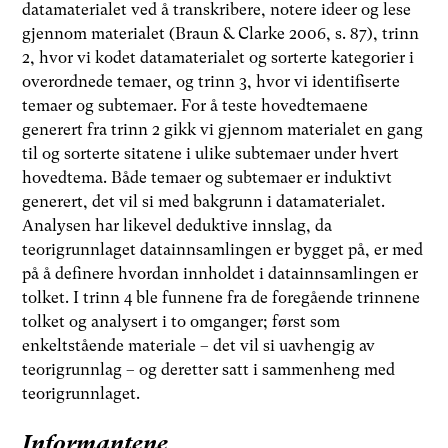
datamaterialet ved å transkribere, notere ideer og lese
gjennom materialet (Braun & Clarke 2006, s. 87), trinn
2, hvor vi kodet datamaterialet og sorterte kategorier i
overordnede temaer, og trinn 3, hvor vi identifiserte
temaer og subtemaer. For å teste hovedtemaene
generert fra trinn 2 gikk vi gjennom materialet en gang
til og sorterte sitatene i ulike subtemaer under hvert
hovedtema. Både temaer og subtemaer er induktivt
generert, det vil si med bakgrunn i datamaterialet.
Analysen har likevel deduktive innslag, da
teorigrunnlaget datainnsamlingen er bygget på, er med
på å definere hvordan innholdet i datainnsamlingen er
tolket. I trinn 4 ble funnene fra de foregående trinnene
tolket og analysert i to omganger; først som
enkeltstående materiale – det vil si uavhengig av
teorigrunnlag – og deretter satt i sammenheng med
teorigrunnlaget.
Informantene