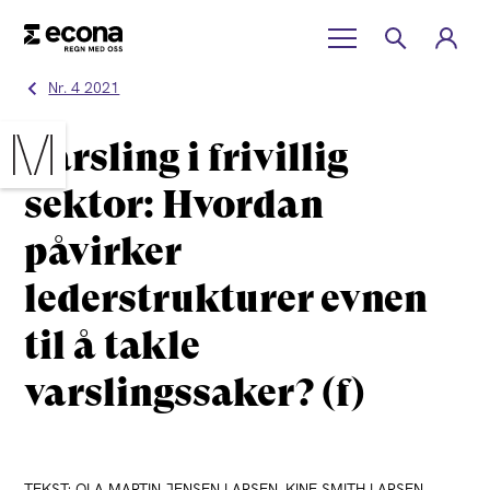
Nr. 4 2021
Varsling i frivillig
sektor: Hvordan
påvirker
lederstrukturer evnen
til å takle
varslingssaker? (f)
TEKST: OLA MARTIN JENSEN LARSEN, KINE SMITH LARSEN,