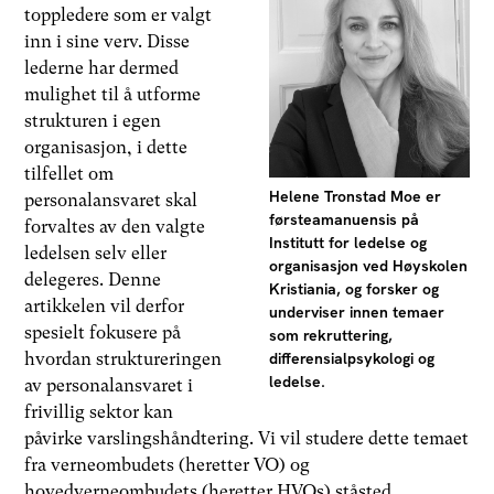
toppledere som er valgt
inn i sine verv. Disse
lederne har dermed
mulighet til å utforme
strukturen i egen
organisasjon, i dette
tilfellet om
Helene Tronstad Moe er
personalansvaret skal
førsteamanuensis på
forvaltes av den valgte
Institutt for ledelse og
ledelsen selv eller
organisasjon ved Høyskolen
delegeres. Denne
Kristiania, og forsker og
artikkelen vil derfor
underviser innen temaer
spesielt fokusere på
som rekruttering,
hvordan struktureringen
differensialpsykologi og
ledelse.
av personalansvaret i
frivillig sektor kan
påvirke varslingshåndtering. Vi vil studere dette temaet
fra verneombudets (heretter VO) og
hovedverneombudets (heretter HVOs) ståsted.