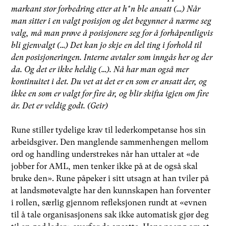
markant stor forbedring etter at h*n ble ansatt (…) Når
man sitter i en valgt posisjon og det begynner å nærme seg
valg, må man prøve å posisjonere seg for å forhåpentligvis
bli gjenvalgt (…) Det kan jo skje en del ting i forhold til
den posisjoneringen. Interne avtaler som inngås her og der
da. Og det er ikke heldig (…). Nå har man også mer
kontinuitet i det. Du vet at det er en som er ansatt der, og
ikke en som er valgt for fire år, og blir skifta igjen om fire
år. Det er veldig godt. (Geir)
Rune stiller tydelige krav til lederkompetanse hos sin
arbeidsgiver. Den manglende sammenhengen mellom
ord og handling understrekes når han uttaler at «de
jobber for AML, men tenker ikke på at de også skal
bruke den». Rune påpeker i sitt utsagn at han tviler på
at landsmøtevalgte har den kunnskapen han forventer
i rollen, særlig gjennom refleksjonen rundt at «evnen
til å tale organisasjonens sak ikke automatisk gjør deg