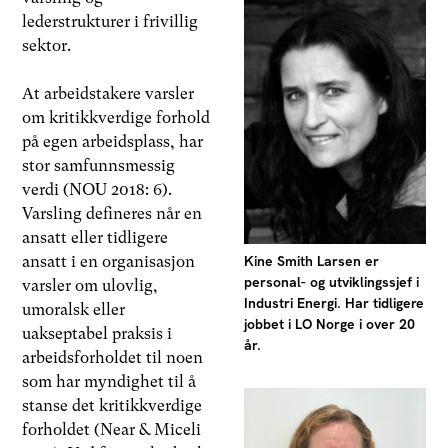
lederstrukturer i frivillig
sektor.
At arbeidstakere varsler
om kritikkverdige forhold
på egen arbeidsplass, har
stor samfunnsmessig
verdi (NOU 2018: 6).
Varsling defineres når en
ansatt eller tidligere
ansatt i en organisasjon
Kine Smith Larsen er
personal- og utviklingssjef i
varsler om ulovlig,
Industri Energi. Har tidligere
umoralsk eller
jobbet i LO Norge i over 20
uakseptabel praksis i
år.
arbeidsforholdet til noen
som har myndighet til å
stanse det kritikkverdige
forholdet (Near & Miceli