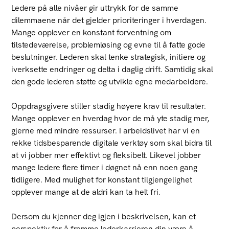
Ledere på alle nivåer gir uttrykk for de samme
dilemmaene når det gjelder prioriteringer i hverdagen.
Mange opplever en konstant forventning om
tilstedeværelse, problemløsing og evne til å fatte gode
beslutninger. Lederen skal tenke strategisk, initiere og
iverksette endringer og delta i daglig drift. Samtidig skal
den gode lederen støtte og utvikle egne medarbeidere.
Oppdragsgivere stiller stadig høyere krav til resultater.
Mange opplever en hverdag hvor de må yte stadig mer,
gjerne med mindre ressurser. I arbeidslivet har vi en
rekke tidsbesparende digitale verktøy som skal bidra til
at vi jobber mer effektivt og fleksibelt. Likevel jobber
mange ledere flere timer i døgnet nå enn noen gang
tidligere. Med mulighet for konstant tilgjengelighet
opplever mange at de aldri kan ta helt fri.
Dersom du kjenner deg igjen i beskrivelsen, kan et
perspektiv for å fremme lederkarrieren din være å