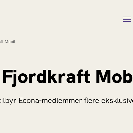
aft Mobil
 Fjordkraft Mob
 tilbyr Econa-medlemmer flere eksklus