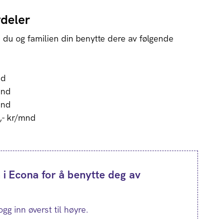
deler
 du og familien din benytte dere av følgende
nd
mnd
mnd
9,- kr/mnd
 i Econa for å benytte deg av
g inn øverst til høyre.