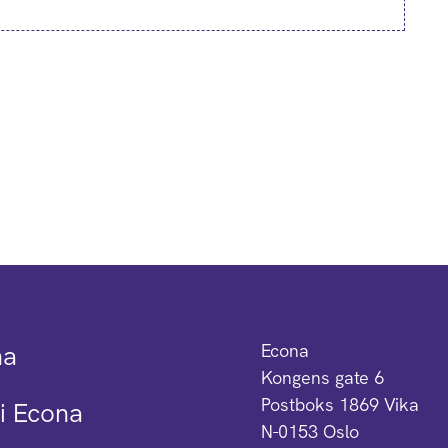
na
Econa
Kongens gate 6
Postboks 1869 Vika
i Econa
N-0153 Oslo