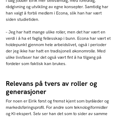
I dag jobber Eirik mer selvstendig, med foredrag,
rådgivning og utvikling av egne konsepter. Samtidig har
han valgt å forbli medlem i Econa, slik han har vært
siden studietiden.
– Jeg har hatt mange ulike roller, men det har vært en
verdi i å ha et faglig fellesskap i bunn. Econa har vært et
holdepunkt gjennom hele arbeidslivet, også i perioder
der jeg ikke har hatt en tradisjonell økonomrolle. Med
ulike livsfaser har det også vært fint å ha tilgang på
fordeler som faktisk kan brukes.
Relevans på tvers av roller og
generasjoner
For noen er Eirik først og fremst kjent som byråleder og
markedsføringsprofil. For andre som teknologiformidler
og KI-ekspert. Selv ser han det som to sider av samme