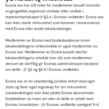
Econa xxx har sitt virke for medlemmer bosatt innenfor
et geografisk avgrenset område etter vedtak i
representantskapet jf §3.6 i Econas vedtekter. Econa xxx
kan ikke starte virksomhet som kommer i konkurranse
med Econa eller andre lokalavdelinger.
Medlemmer av Econa med bostedsadresse innen
lokalavdelingens virkeområde er også medlemmer av
Econa xxx. Medlemmer av Econa bosatt utenfor
lokalavdelingens område kan stå som medlemmer
dersom de skriftlig gir Econas administrasjon beskjed
om dette – jf. §2 og §5.4 i Econas vedtekter.
Econa xxx er en selvstendig juridisk enhet med eget
styre og fører eget regnskap for sin virksomhet.
Lokalavdelingen kan ikke pådra Econa økonomiske
forpliktelser av noen art uten at dette er avtalt med
Econas hovedstyre – jfr Econas vedtekter paragraf 5-4,