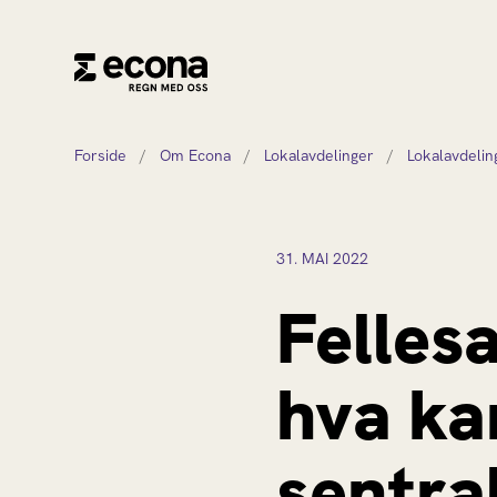
Forside
/
Om Econa
/
Lokalavdelinger
/
Lokalavdeli
31.
MAI
2022
Felles
hva ka
sentra