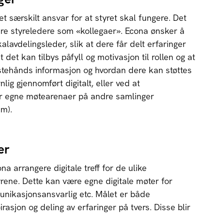
t særskilt ansvar for at styret skal fungere. Det
re styreledere som «kollegaer». Econa ønsker å
kalavdelingsleder, slik at dere får delt erfaringer
at det kan tilbys påfyll og motivasjon til rollen og at
stehånds informasjon og hvordan dere kan støttes
nlig gjennomført digitalt, eller ved at
år egne møtearenaer på andre samlinger
m).
er
a arrangere digitale treff for de ulike
tyrene. Dette kan være egne digitale møter for
nikasjonsansvarlig etc. Målet er både
asjon og deling av erfaringer på tvers. Disse blir