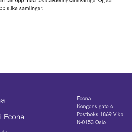
an tas opp med lokalavdelingsansvarlige. Og så
pp slike samlinger.
na
Econa
Kongens gate 6
Postboks 1869 Vika
i Econa
N-0153 Oslo