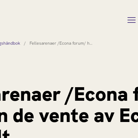
ngshåndbok
/
Fellesarenaer /Econa forum/ h…
arenaer /Econa
n de vente av E
lt