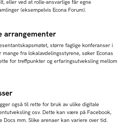
lt, eller ved at rolle-ansvarlige får egne
mlinger (eksempelvis Econa Forum).
e arrangementer
esentantskapsmøtet, større faglige konferanser i
r mange fra lokalavdelingsstyrene, søker Econas
rette for treffpunkter og erfaringsutveksling mellom
sser
ger også til rette for bruk av ulike digitale
entutveksling osv. Dette kan være på Facebook,
 Docs mm. Slike arenaer kan variere over tid.