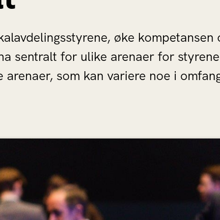
okalavdelingsstyrene, øke kompetansen o
ona sentralt for ulike arenaer for styre
e arenaer, som kan variere noe i omfang f