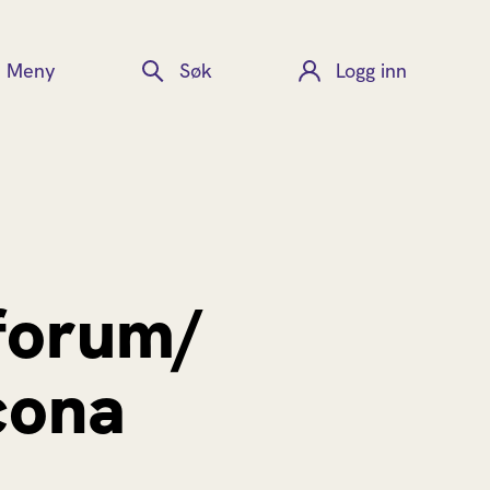
Meny
Søk
Logg inn
 forum/
cona